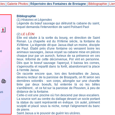
cles
|
Galerie Photos
|
Répertoire des Fontaines de Bretagne
|
Bibliographie
|
Lie
Bibliographie
(1)
Histoires et Légendes
Légende du bœuf sauvage qui détruisit la cabane du saint,
lequel demanda l'intervention de saint Pol/sant Paol
(2)
LE LÉON
Elle est située à la sortie du bourg, en direction de Saint
Renan. La chapelle est du XVIème siècle, la fontaine du
XVIIème. La légende dit que Jaoua était un moine, disciple
de Paul. Établi près d'une fontaine où venaient boire les
de
animaux sauvages, Jaoua voyait sa cabane mise en pièces
chaque jour par un auroch, furieux de sa présence en ces
lieux. Informé de cette déconvenue, Pol vint en personne.
Dès que le boeuf sauvage l'aperçut, il baissa les cornes,
s'agenouilla et repartit dans la forêt, abandonnant la place
à l'ermite Jaoua.
On raconte encore que, lors des funérailles de Jaoua,
devenu recteur de la paroisse de Brasparts, on fit selon ses
dernières volontés : son corps, allongée sur une charette
tirée par deux boeufs, fut enterrée là où les bêtes
s'arrêtèrent... et ce fut sur la paroisse de Plouvien, à peu de
distance de la fontaine.
ous
Celle-ci est une piscine où l'on descend par deux escaliers.
La source sort au centre du dallage devant un socle portant
la statue du saint représenté en évêque. Un autel, joliment
sculpté et placé sous la niche, rompt l'alignement du banc
de pierre.
Saint Jaoua a le pouvoir de guérir les ulcères.