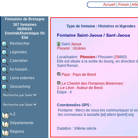
Accueil
|
Forum
|
Arti
Fontaines de Bretagne
367 fontaines
Type de fontaine : Histoires et légendes
08/08/26
Dominik/Dominique /St
Fontaine Saint-Jaoua /
Sant-Jaoua
Elid
Rechercher
Saint
Jaoua
Pouvoir :
Ulcères
Légendes
Localisation :
Plouvien
/
Plouvien
(
29
860)
Calendrier
Elle est située à la sortie du bourg, en direction 
Saint Renan.
Au hasard...
Pays :
Pays de Brest
Liens externes
Le Chemin des Fontaines Bretonnes :
Geocaching
1-Le Léon : Autour de Brest
Etape : 4
Coordonnées GPS :
Fontaine : Merci de nous les communiquer si v
A-Z
les connaissez à lassalle [at] altern [point] org
Départements
Datation : VIIème siècle
Régions