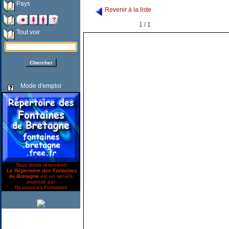
Pays
Revenir à la liste
1 / 1
Tout voir
Mode d'emploi
Tous droits réservés©
Le Répertoire des
Fontaines
de Bretagne
est un service
proposé par
Ressources-Formation