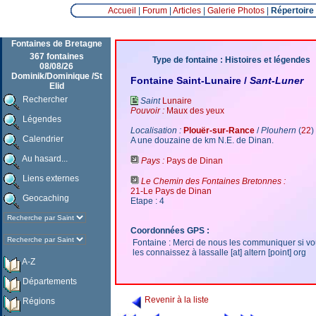
Accueil
|
Forum
|
Articles
|
Galerie Photos
|
Répertoire
Fontaines de Bretagne
367 fontaines
Type de fontaine : Histoires et légendes
08/08/26
Dominik/Dominique /St
Fontaine Saint-Lunaire /
Sant-Luner
Elid
Rechercher
Saint
Lunaire
Pouvoir :
Maux des yeux
Légendes
Localisation :
Plouër-sur-Rance
/
Plouhern
(
22
)
Calendrier
A une douzaine de km N.E. de Dinan.
Au hasard...
Pays :
Pays de Dinan
Liens externes
Le Chemin des Fontaines Bretonnes :
21-Le Pays de Dinan
Geocaching
Etape : 4
Coordonnées GPS :
Fontaine : Merci de nous les communiquer si v
les connaissez à lassalle [at] altern [point] org
A-Z
Départements
Revenir à la liste
Régions