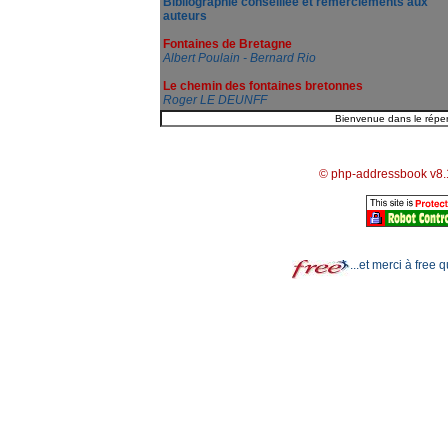
Bibliographie conseillée et remerciements aux
auteurs
Fontaines de Bretagne
Albert Poulain - Bernard Rio
Le chemin des fontaines bretonnes
Roger LE DEUNFF
© php-addressbook v8.
...et merci à free 