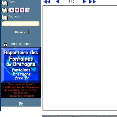
4 / 5
Pays
Tout voir
Mode d'emploi
Tous droits réservés©
Le Répertoire des
Fontaines
de Bretagne
est un service
proposé par
Ressources-Formation