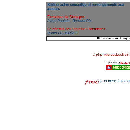
Bibliographie conseillée et remerciements aux
auteurs
Fontaines de Bretagne
Albert Poulain - Bernard Rio
Le chemin des fontaines bretonnes
Roger LE DEUNFF
© php-addressbook v8.
...et merci à free 