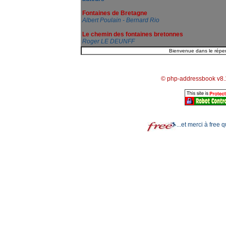
Fontaines de Bretagne
Albert Poulain - Bernard Rio
Le chemin des fontaines bretonnes
Roger LE DEUNFF
© php-addressbook v8.
...et merci à free 