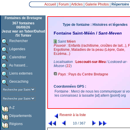
Accueil
|
Forum
|
Articles
|
Galerie Photos
|
Répertoire
Fontaines de Bretagne
367 fontaines
Type de fontaine : Histoires et légendes
06/08/26
Jezuz war an Tabor/Dahud
Fontaine Saint-Méén /
Sant-Meven
/St Tuniav
Rechercher
Saint
Méen
Pouvoir :
Enfants (rachitisme, croûtes de lait...), F
Légendes
Ergotisme, Maladies de la peau (Lèpre, Gale,
Eczéma...)
Calendrier
Localisation :
Loscouët-sur-Meu
/
Loskoed-ar-
Au hasard...
Mozon
(
22
)
Liens externes
Pays :
Pays du Centre Bretagne
Geocaching
Coordonnées GPS :
Fontaine : Merci de nous les communiquer si v
les connaissez à lassalle [at] altern [point] org
A-Z
Revenir à la liste
Départements
10 / 367
Régions