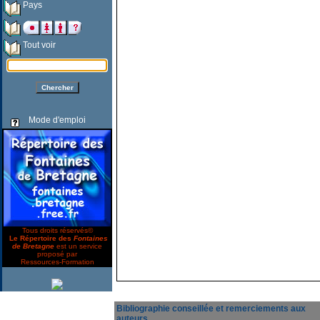
Pays
Tout voir
Mode d'emploi
Tous droits réservés©
Le Répertoire des
Fontaines
de Bretagne
est un service
proposé par
Ressources-Formation
Bibliographie conseillée et remerciements aux
auteurs