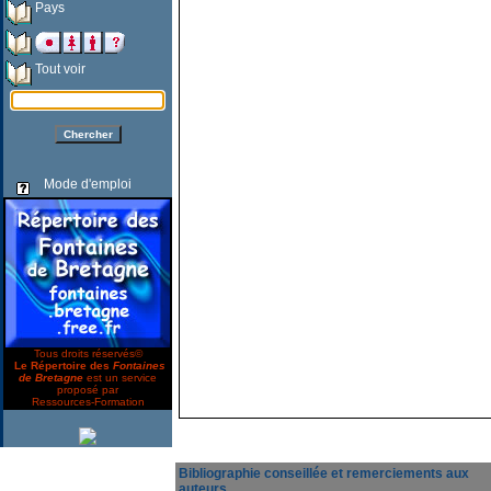
Pays
Tout voir
Mode d'emploi
Tous droits réservés©
Le Répertoire des
Fontaines
de Bretagne
est un service
proposé par
Ressources-Formation
Bibliographie conseillée et remerciements aux
auteurs