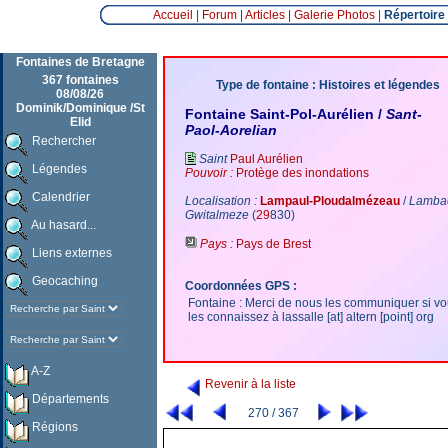
Accueil
|
Forum
|
Articles
|
Galerie Photos
|
Répertoire
Fontaines de Bretagne
367 fontaines
Type de fontaine : Histoires et légendes
08/08/26
Dominik/Dominique /St
Fontaine Saint-Pol-Aurélien /
Sant-
Elid
Paol-Aorelian
Rechercher
Saint
Paul Aurélien
Légendes
Pouvoir :
Protège des inondations
Calendrier
Localisation :
Lampaul-Ploudalmézeau
/
Lambao
Gwitalmeze
(
29
830)
Au hasard...
Pays :
Pays de Brest
Liens externes
Geocaching
Coordonnées GPS :
Fontaine : Merci de nous les communiquer si v
les connaissez à lassalle [at] altern [point] org
A-Z
Revenir à la liste
Départements
270 / 367
Régions