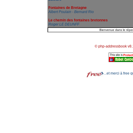
Fontaines de Bretagne
Albert Poulain - Bernard Rio
Le chemin des fontaines bretonnes
Roger LE DEUNFF
© php-addressbook v8.
...et merci à free 