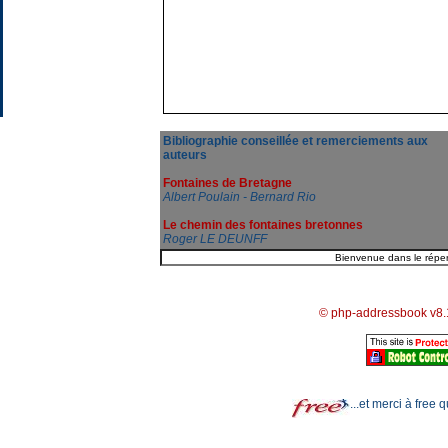
Bibliographie conseillée et remerciements aux
auteurs
Fontaines de Bretagne
Albert Poulain - Bernard Rio
Le chemin des fontaines bretonnes
Roger LE DEUNFF
© php-addressbook v8.
...et merci à free 