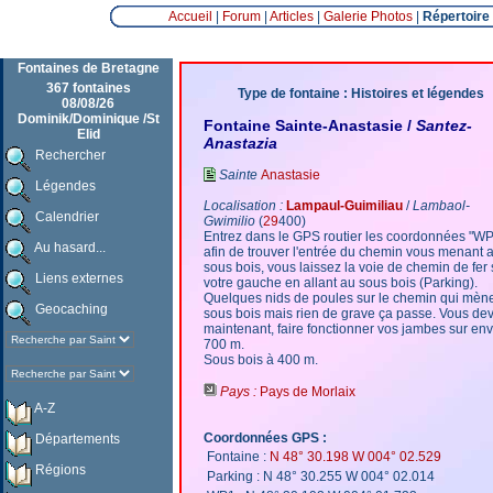
Accueil
|
Forum
|
Articles
|
Galerie Photos
|
Répertoire
Fontaines de Bretagne
367 fontaines
Type de fontaine : Histoires et légendes
08/08/26
Dominik/Dominique /St
Fontaine Sainte-Anastasie /
Santez-
Elid
Anastazia
Rechercher
Sainte
Anastasie
Légendes
Localisation :
Lampaul-Guimiliau
/
Lambaol-
Calendrier
Gwimilio
(
29
400)
Entrez dans le GPS routier les coordonnées "W
Au hasard...
afin de trouver l'entrée du chemin vous menant 
sous bois, vous laissez la voie de chemin de fer 
Liens externes
votre gauche en allant au sous bois (Parking).
Quelques nids de poules sur le chemin qui mèn
Geocaching
sous bois mais rien de grave ça passe. Vous dev
maintenant, faire fonctionner vos jambes sur env
700 m.
Sous bois à 400 m.
Pays :
Pays de Morlaix
A-Z
Coordonnées GPS :
Départements
Fontaine :
N 48° 30.198 W 004° 02.529
Régions
Parking : N 48° 30.255 W 004° 02.014