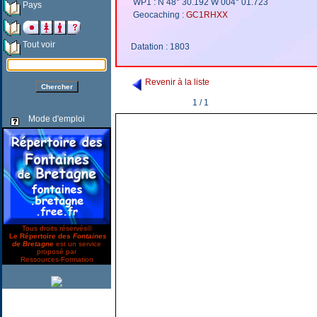
WP1 : N 48° 30.192 W 004° 01.723
Pays
Geocaching :
GC1RHXX
Tout voir
Datation : 1803
Revenir à la liste
1 / 1
Mode d'emploi
Tous droits réservés©
Le Répertoire des
Fontaines
de Bretagne
est un service
proposé par
Ressources-Formation