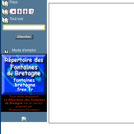
Pays
Tout voir
Mode d'emploi
Tous droits réservés©
Le Répertoire des
Fontaines
de Bretagne
est un service
proposé par
Ressources-Formation