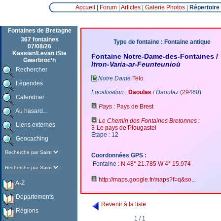
Accueil
|
Forum
|
Articles
|
Galerie Photos
|
Répertoire
Fontaines de Bretagne
367 fontaines
Type de fontaine : Fontaine antique
07/08/26
Kassian/Levan /Ste
Fontaine Notre-Dame-des-Fontaines /
Gwerbroc’h
Itron-Varia-ar-Feunteunioù
Rechercher
Notre Dame
Telo
Légendes
Localisation :
Daoulas
/
Daoulaz
(
29
460)
Calendrier
Pays :
Pays de Brest
Au hasard...
Le Chemin des Fontaines Bretonnes :
Liens externes
3-Le pays de Plougastel
Etape : 12
Geocaching
Coordonnées GPS :
Fontaine :
N 48° 21.785 W 4° 15.974
http://maps.google.fr/maps?f=q&so...
A-Z
Départements
Revenir à la liste
Régions
1 / 1