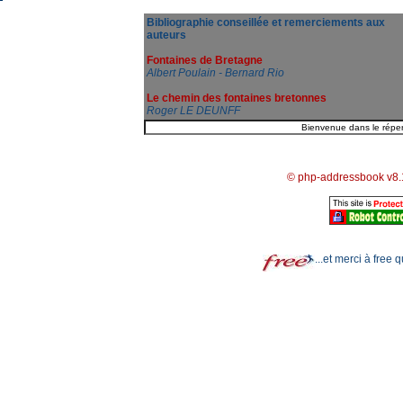
Bibliographie conseillée et remerciements aux
auteurs
Fontaines de Bretagne
Albert Poulain - Bernard Rio
Le chemin des fontaines bretonnes
Roger LE DEUNFF
© php-addressbook v8.
...et merci à free 