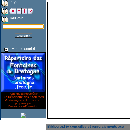
Pays
Tout voir
Mode d'emploi
Tous droits réservés©
Le Répertoire des
Fontaines
de Bretagne
est un service
proposé par
Ressources-Formation
Bibliographie conseillée et remerciements aux