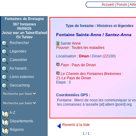
Accueil
|
Forum
|
Arti
Fontaines de Bretagne
367 fontaines
Type de fontaine : Histoires et légendes
06/08/26
Jezuz war an Tabor/Dahud
Fontaine Sainte-Anne /
Santez-Anna
/St Tuniav
Rechercher
Sainte
Anne
Pouvoir :
Toutes les maladies
Légendes
Localisation :
Dinan
/
Dinan
(
22
100)
Calendrier
Pays :
Pays de Dinan
Au hasard...
Le Chemin des Fontaines Bretonnes :
Liens externes
21-Le Pays de Dinan
Etape : 3
Geocaching
Coordonnées GPS :
Fontaine : Merci de nous les communiquer si v
les connaissez à lassalle [at] altern [point] org
A-Z
Départements
Revenir à la liste
Régions
1 / 1