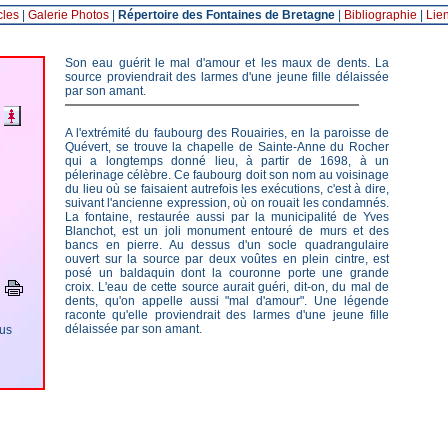
cles
|
Galerie Photos
|
Répertoire des Fontaines de Bretagne
|
Bibliographie
|
Lie
Son eau guérit le mal d'amour et les maux de dents. La
source proviendrait des larmes d'une jeune fille délaissée
par son amant.
A l'extrémité du faubourg des Rouairies, en la paroisse de
Quévert, se trouve la chapelle de Sainte-Anne du Rocher
qui a longtemps donné lieu, à partir de 1698, à un
pélerinage célèbre. Ce faubourg doit son nom au voisinage
du lieu où se faisaient autrefois les exécutions, c'est à dire,
suivant l'ancienne expression, où on rouait les condamnés.
La fontaine, restaurée aussi par la municipalité de Yves
Blanchot, est un joli monument entouré de murs et des
bancs en pierre. Au dessus d'un socle quadrangulaire
ouvert sur la source par deux voûtes en plein cintre, est
posé un baldaquin dont la couronne porte une grande
croix. L'eau de cette source aurait guéri, dit-on, du mal de
dents, qu'on appelle aussi "mal d'amour". Une légende
raconte qu'elle proviendrait des larmes d'une jeune fille
délaissée par son amant.
ous