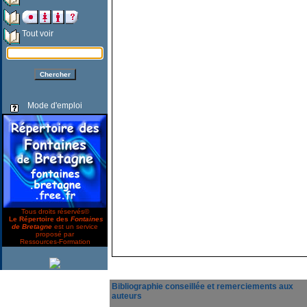
Tout voir
Mode d'emploi
Tous droits réservés©
Le Répertoire des
Fontaines
de Bretagne
est un service
proposé par
Ressources-Formation
Bibliographie conseillée et remerciements aux
auteurs