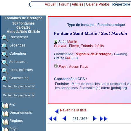
Accueil
|
Forum
|
Articles
|
Galerie Photos
|
Répertoire
Fontaines de Bretagne
367 fontaines
Type de fontaine : Fontaine antique
09/08/26
Almeda/Erle /St Erle
Fontaine Saint-Martin /
Sant-Marzhin
Rechercher
Saint
Martin
Légendes
Pouvoir :
Fièvre, Enfants chétifs
Calendrier
Localisation :
Vigneux-de-Bretagne
/
Gwinieg-
Breizh
(
44
360)
Au hasard...
Pays :
Aucun Pays
Liens externes
Geocaching
Coordonnées GPS :
Fontaine : Merci de nous les communiquer si v
les connaissez à lassalle [at] altern [point] org
A-Z
Revenir à la liste
Départements
231 / 367
Régions
Pays