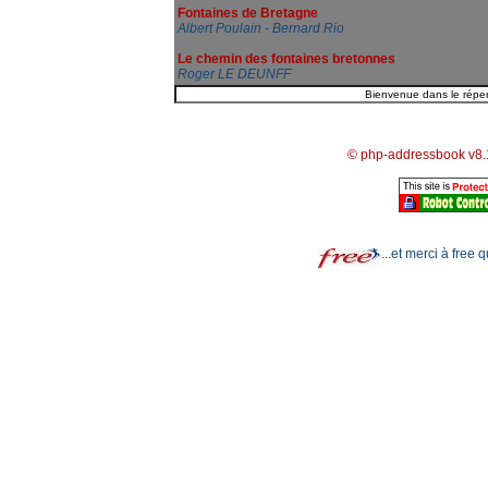
Fontaines de Bretagne
Albert Poulain - Bernard Rio
Le chemin des fontaines bretonnes
Roger LE DEUNFF
© php-addressbook v8.
...et merci à free 