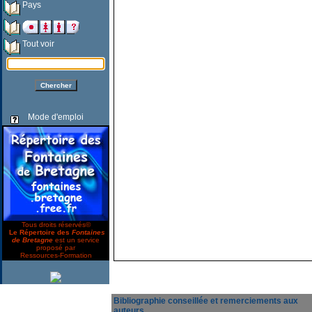
Pays
Tout voir
Mode d'emploi
Tous droits réservés©
Le Répertoire des
Fontaines
de Bretagne
est un service
proposé par
Ressources-Formation
Bibliographie conseillée et remerciements aux
auteurs