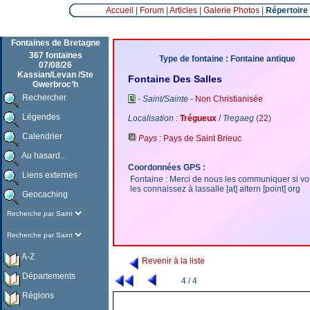
Accueil
|
Forum
|
Articles
|
Galerie Photos
|
Répertoire
Fontaines de Bretagne
367 fontaines
Type de fontaine : Fontaine antique
07/08/26
Kassian/Levan /Ste
Fontaine Des Salles
Gwerbroc’h
Rechercher
- Saint/Sainte -
Non Christianisée
Légendes
Localisation :
Trégueux
/
Tregaeg
(
22
)
Calendrier
Pays :
Pays de Saint Brieuc
Au hasard...
Coordonnées GPS :
Liens externes
Fontaine : Merci de nous les communiquer si v
les connaissez à lassalle [at] altern [point] org
Geocaching
A-Z
Revenir à la liste
Départements
4 / 4
Régions