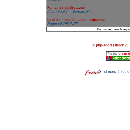
Fontaines de Bretagne
Albert Poulain - Bernard Rio
Le chemin des fontaines bretonnes
Roger LE DEUNFF
© php-addressbook v8.
...et merci à free 