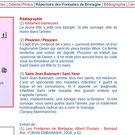
cles
|
Galerie Photos
|
Répertoire des Fontaines de Bretagne
|
Bibliographie
|
Lie
Bibliographie
(1)
fontaines marieuses
La jeune fille y jette une épingle. Si elle surnage, elle se
marie dans l'année.
(2)
Plouvien / Plouvien
Il s'agit d'un composé de « plou »,
paroisse primitive
, et d'un
hagionyme Gwien qui vient du vieux breton Wion. Ce terme
renferme une notion de dignité. Plouvien se traduit par
«paroisse de Gwien ». Il ne reste plus aucune trace du culte
voué au fondateur de la paroisse.
Saint Gwien est fêté le 31 mars.
(3)
Saint Jean Balanant / Sant-Yann
Saint Jean Balanant, comme tous nos saints, est médecin.
C'est un spécialiste des maladies infantiles: il guérit la
ous
toque et les convulsions, et il apporte un diagnostic
infaillible dans cette maladie des grands enfants qui
s'appelle l'amour.
Jetez, mademoiselle, une épingle dans la fontaine. Si elle
surnage, vous serez guérie dans l'année, par ce traitement
homéopathique radical qui a nom: le mariage.
(Tanguy Mammanche)
Extrait de :
(1)
Les Fontaines de Bretagne, Albert Poulain - Bernard
Rio
, YORAN EMBANNER, 2008, p.52