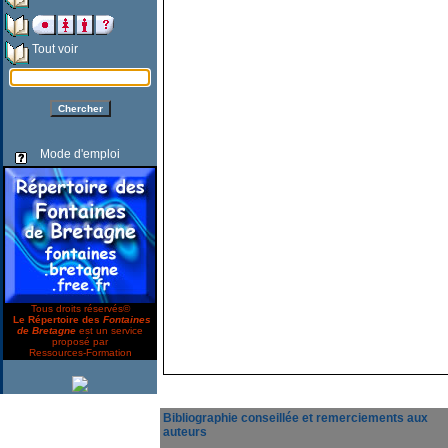
Tout voir
Mode d'emploi
Tous droits réservés©
Le Répertoire des
Fontaines
de Bretagne
est un service
proposé par
Ressources-Formation
Bibliographie conseillée et remerciements aux
auteurs