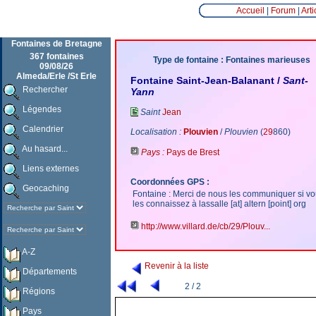
Accueil
|
Forum
|
Arti
Fontaines de Bretagne
367 fontaines
Type de fontaine : Fontaines marieuses
09/08/26
Almeda/Erle /St Erle
Fontaine Saint-Jean-Balanant /
Sant-
Rechercher
Yann
Légendes
Saint
Jean
Calendrier
Localisation :
Plouvien
/
Plouvien
(
29
860)
Au hasard...
Pays :
Pays de Brest
Liens externes
Coordonnées GPS :
Geocaching
Fontaine : Merci de nous les communiquer si v
les connaissez à lassalle [at] altern [point] org
http://www.villard.de/cb/29/Plouv...
A-Z
Revenir à la liste
Départements
2 / 2
Régions
Pays