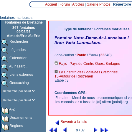
Accueil
|
Forum
|
Articles
|
Galerie Photos
|
Répertoire
fontaines marieuses
Fontaines de Bretagne
367 fontaines
Type de fontaine : Fontaines marieuses
09/08/26
Almeda/Erle /St Erle
Fontaine Notre-Dame-de-Lansalaun /
Rechercher
Itron-Varia-Lannsalaun.
Légendes
Localisation :
Paule
/
Paoul
(
22
340)
Calendrier
Pays :
Pays du Centre Ouest Bretagne
Au hasard...
Le Chemin des Fontaines Bretonnes :
Liens externes
15-Autour de Rostrenen
Etape : 3
Geocaching
Coordonnées GPS :
Fontaine : Merci de nous les communiquer si v
les connaissez à lassalle [at] altern [point] org
A-Z
Départements
Revenir à la liste
Régions
9 / 37