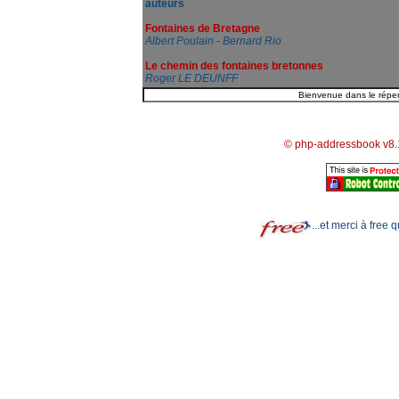
auteurs
Fontaines de Bretagne
Albert Poulain - Bernard Rio
Le chemin des fontaines bretonnes
Roger LE DEUNFF
© php-addressbook v8.
...et merci à free 