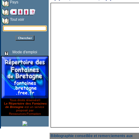
Pays
Tout voir
Mode d'emploi
Tous droits réservés©
Le Répertoire des
Fontaines
de Bretagne
est un service
proposé par
Ressources-Formation
Bibliographie conseillée et remerciements aux