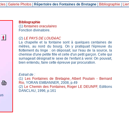
cles
|
Galerie Photos
|
Répertoire des Fontaines de Bretagne
|
Bibliographie
|
Lie
Bibliographie
(1)
fontaines oraculaires
Fonction divinatoire.
(2)
LE PAYS DE LOUDéAC
La chapelle et la fontaine sont à quelques centaines de
mètres, au nord du bourg. On y pratiquait l'épreuve du
flottement du linge : on déposait, sur l'eau de la source, la
chemise d'une petite fille et celle d'un petit garçon. Celle qui
surnageait désignait le sexe de l'enfant à venir. On pouvait,
bien entendu, faire cette épreuve par procuration.
Extrait de :
(1)
Les Fontaines de Bretagne, Albert Poulain - Bernard
Rio
, YORAN EMBANNER, 2008, p.49
(2)
Le Chemin des Fontaines, Roger LE DEUNFF
, Editions
DANCLAU, 1996, p.161
ous