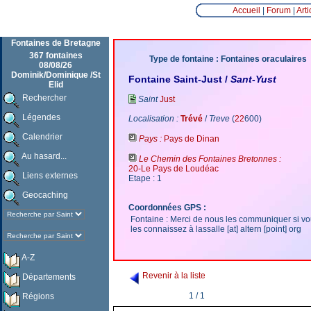
Accueil
|
Forum
|
Arti
Fontaines de Bretagne
367 fontaines
Type de fontaine : Fontaines oraculaires
08/08/26
Dominik/Dominique /St
Fontaine Saint-Just /
Sant-Yust
Elid
Rechercher
Saint
Just
Légendes
Localisation :
Trévé
/
Treve
(
22
600)
Calendrier
Pays :
Pays de Dinan
Au hasard...
Le Chemin des Fontaines Bretonnes :
20-Le Pays de Loudéac
Liens externes
Etape : 1
Geocaching
Coordonnées GPS :
Fontaine : Merci de nous les communiquer si v
les connaissez à lassalle [at] altern [point] org
A-Z
Revenir à la liste
Départements
1 / 1
Régions