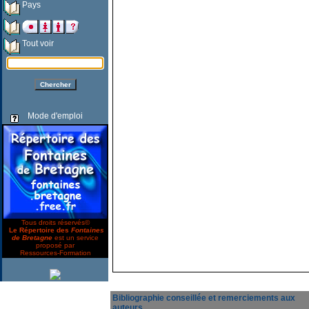
Pays
Tout voir
Mode d'emploi
Tous droits réservés©
Le Répertoire des
Fontaines
de Bretagne
est un service
proposé par
Ressources-Formation
Bibliographie conseillée et remerciements aux
auteurs