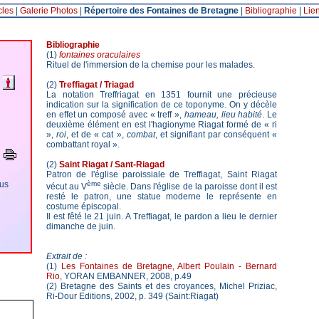
cles
|
Galerie Photos
|
Répertoire des Fontaines de Bretagne
|
Bibliographie
|
Lie
Bibliographie
(1)
fontaines oraculaires
Rituel de l'immersion de la chemise pour les malades.
(2)
Treffiagat / Triagad
La notation Treffriagat en 1351 fournit une précieuse
indication sur la signification de ce toponyme. On y décèle
en effet un composé avec « treff »,
hameau, lieu habité
. Le
deuxième élément en est l'hagionyme Riagat formé de « ri
»,
roi
, et de « cat »,
combat
, et signifiant par conséquent «
combattant royal ».
(2)
Saint Riagat / Sant-Riagad
Patron de l'église paroissiale de Treffiagat, Saint Riagat
ous
ème
vécut au V
siècle. Dans l'église de la paroisse dont il est
resté le patron, une statue moderne le représente en
costume épiscopal.
Il est fêté le 21 juin. A Treffiagat, le pardon a lieu le dernier
dimanche de juin.
Extrait de :
(1)
Les Fontaines de Bretagne, Albert Poulain - Bernard
Rio
, YORAN EMBANNER, 2008, p.49
(2) Bretagne des Saints et des croyances, Michel Priziac,
Ri-Dour Editions, 2002, p. 349 (Saint:Riagat)