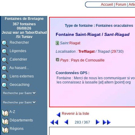
Accueil
|
Forum
|
Arti
Fontaines de Bretagne
367 fontaines
Type de fontaine : Fontaines oraculaires
06/08/26
Jezuz war an Tabor/Dahud
Fontaine Saint-Riagat /
Sant-Riagad
/St Tuniav
Rechercher
Saint
Riagat
Légendes
Localisation :
Treffiagat
/
Triagad
(
29
730)
Calendrier
Pays :
Pays de Cornouaille
Au hasard...
Coordonnées GPS :
Liens externes
Fontaine : Merci de nous les communiquer si v
les connaissez à lassalle [at] altern [point] org
Geocaching
A-Z
Revenir à la liste
Départements
283 / 367
Régions