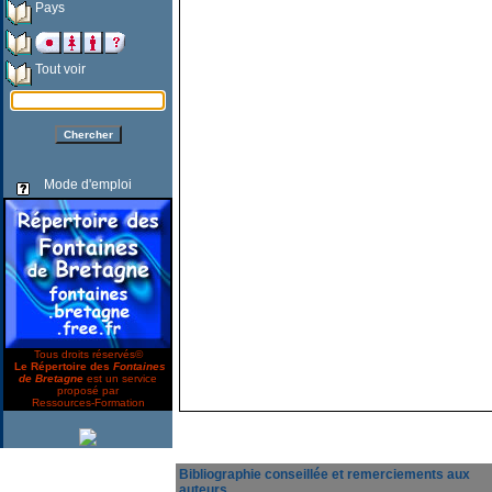
Pays
Tout voir
Mode d'emploi
Tous droits réservés©
Le Répertoire des
Fontaines
de Bretagne
est un service
proposé par
Ressources-Formation
Bibliographie conseillée et remerciements aux
auteurs