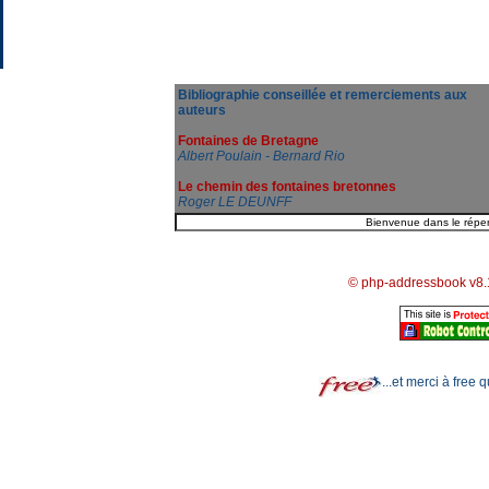
Bibliographie conseillée et remerciements aux
auteurs
Fontaines de Bretagne
Albert Poulain - Bernard Rio
Le chemin des fontaines bretonnes
Roger LE DEUNFF
© php-addressbook v8.
...et merci à free 