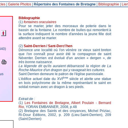
cles
|
Galerie Photos
|
Répertoire des Fontaines de Bretagne
|
Bibliographie
|
Lie
Bibliographie
(1)
fontaines oraculaires
Pour se marier, jeter des morceaux de poterie dans le
bassin de la fontaine. Le nombre de bulles qui remontent à
la surface indiquent le nombre d'années la jeune fille doit
attendre avant se marier.
(2)
Saint-Derrien / Sant-Derc\'hen
440)
Dénonce une localité où l'on vénère ce vieux saint breton
que l'on connaît pour avoir été le compagnon de saint
Néventer. Derrien est évolué d'un ancien « dergen »,
de
très bonne naissance
.
La légende dit qu'ils auraient débarrassé la région de La
Roche-Maurice d'un dragon qui y ravageait les cultures.
ous
Saint Derrien demeure le patron de l'église paroissiale.
ème
L'édifice actuel date du XVI
siècle et abrite une statue
en bois polychrome de la même représentant le saint en
soldat romain avec un dragon à ses pieds.
Extrait de :
(1)
Les Fontaines de Bretagne, Albert Poulain - Bernard
Rio
, YORAN EMBANNER, 2008, p.48
(2) Bretagne des Saints et des croyances, Michel Priziac,
Ri-Dour Editions, 2002, p. 209 (Lieu:Saint-Derrien), 209
(Saint:Derrien)