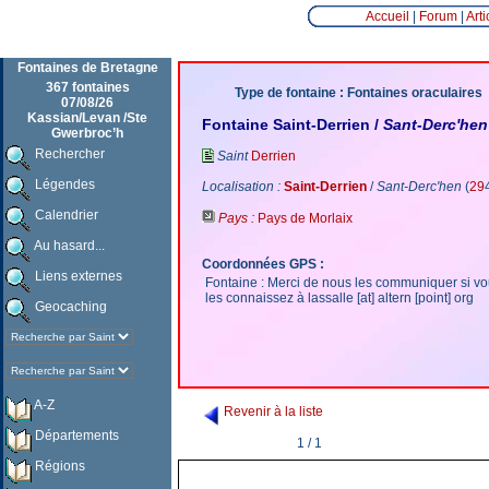
Accueil
|
Forum
|
Arti
Fontaines de Bretagne
367 fontaines
Type de fontaine : Fontaines oraculaires
07/08/26
Kassian/Levan /Ste
Fontaine Saint-Derrien /
Sant-Derc'hen
Gwerbroc’h
Rechercher
Saint
Derrien
Légendes
Localisation :
Saint-Derrien
/
Sant-Derc'hen
(
29
Calendrier
Pays :
Pays de Morlaix
Au hasard...
Coordonnées GPS :
Liens externes
Fontaine : Merci de nous les communiquer si v
les connaissez à lassalle [at] altern [point] org
Geocaching
A-Z
Revenir à la liste
Départements
1 / 1
Régions