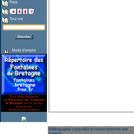
Pays
Tout voir
Mode d'emploi
Tous droits réservés©
Le Répertoire des
Fontaines
de Bretagne
est un service
proposé par
Ressources-Formation
Bibliographie conseillée et remerciements aux
auteurs