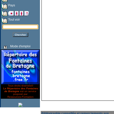
Pays
Tout voir
Mode d'emploi
Tous droits réservés©
Le Répertoire des
Fontaines
de Bretagne
est un service
proposé par
Ressources-Formation
Bibliographie conseillée et remerciements aux