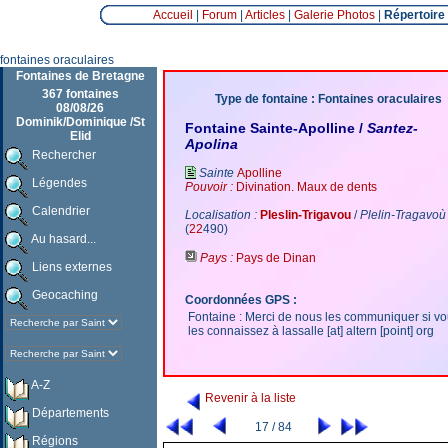
Accueil
|
Forum
|
Articles
|
Galerie Photos
|
Répertoire
fontaines oraculaires
Fontaines de Bretagne
367 fontaines
Type de fontaine : Fontaines oraculaires
08/08/26
Dominik/Dominique /St
Fontaine Sainte-Apolline /
Santez-
Elid
Apolina
Rechercher
Sainte
Apolline
Légendes
Pouvoir :
Divination. Maux de dents
Calendrier
Localisation :
Pleslin-Trigavou
/
Plelin-Tragavoù
(
22
490)
Au hasard...
Pays :
Pays de Dinan
Liens externes
Geocaching
Coordonnées GPS :
Fontaine : Merci de nous les communiquer si v
les connaissez à lassalle [at] altern [point] org
A-Z
Revenir à la liste
Départements
17 / 84
Régions