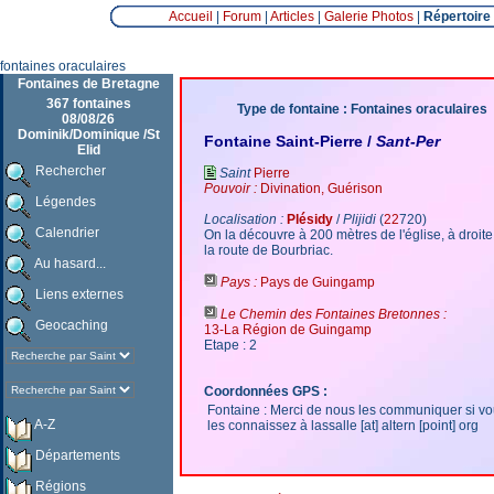
Accueil
|
Forum
|
Articles
|
Galerie Photos
|
Répertoire
fontaines oraculaires
Fontaines de Bretagne
367 fontaines
Type de fontaine : Fontaines oraculaires
08/08/26
Dominik/Dominique /St
Fontaine Saint-Pierre /
Sant-Per
Elid
Rechercher
Saint
Pierre
Pouvoir :
Divination, Guérison
Légendes
Localisation :
Plésidy
/
Plijidi
(
22
720)
Calendrier
On la découvre à 200 mètres de l'église, à droite
la route de Bourbriac.
Au hasard...
Pays :
Pays de Guingamp
Liens externes
Le Chemin des Fontaines Bretonnes :
Geocaching
13-La Région de Guingamp
Etape : 2
Coordonnées GPS :
Fontaine : Merci de nous les communiquer si v
A-Z
les connaissez à lassalle [at] altern [point] org
Départements
Régions