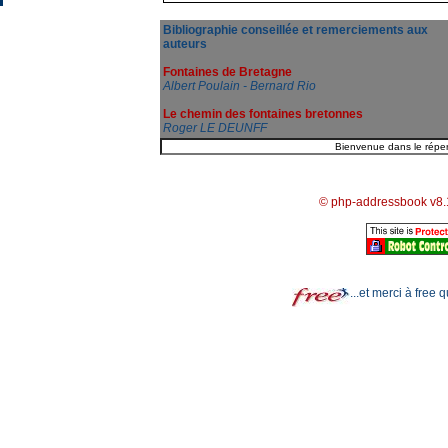
Bibliographie conseillée et remerciements aux
auteurs
Fontaines de Bretagne
Albert Poulain - Bernard Rio
Le chemin des fontaines bretonnes
Roger LE DEUNFF
© php-addressbook v8.
...et merci à free 