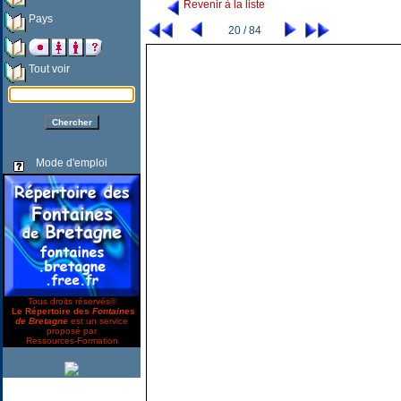
Revenir à la liste
Pays
20 / 84
Tout voir
Mode d'emploi
Tous droits réservés©
Le Répertoire des
Fontaines
de Bretagne
est un service
proposé par
Ressources-Formation