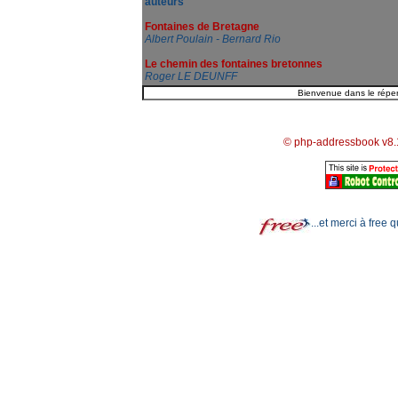
auteurs
Fontaines de Bretagne
Albert Poulain - Bernard Rio
Le chemin des fontaines bretonnes
Roger LE DEUNFF
© php-addressbook v8.
...et merci à free 