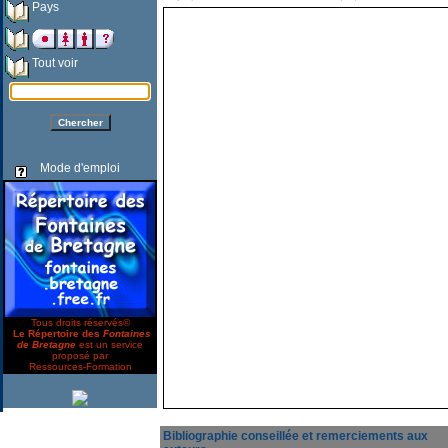
Pays
Tout voir
Mode d'emploi
Tous droits réservés©
Le Répertoire des
Fontaines
de Bretagne
est un service
proposé par
Ressources-Formation
Bibliographie conseillée et remerciements aux