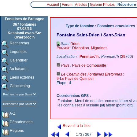
Accueil
|
Forum
|
Articles
|
Galerie Photos
|
Répertoire
Fontaines de Bretagne
367 fontaines
Type de fontaine : Fontaines oraculaires
07/08/26
Kassian/Levan /Ste
Fontaine Saint-Drien /
Sant-Drian
Gwerbroc’h
Rechercher
Saint
Drien
Pouvoir :
Divination. Migraines
Légendes
Localisation :
Penmarc'h
/
Penmarc'h
(
29
760)
Calendrier
Pays :
Pays de Cornouaille
Au hasard...
Le Chemin des Fontaines Bretonnes :
Liens externes
9-Le Pays de Quimper
Etape : 4
Geocaching
Coordonnées GPS :
Fontaine : Merci de nous les communiquer si v
les connaissez à lassalle [at] altern [point] org
A-Z
Départements
Revenir à la liste
Régions
173 / 367