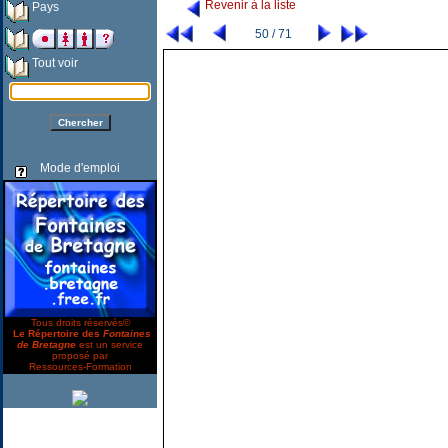
Revenir à la liste
Pays
50 / 71
Tout voir
Mode d'emploi
Tous droits réservés©
Le Répertoire des
Fontaines
de Bretagne
est un service
proposé par
Ressources-Formation