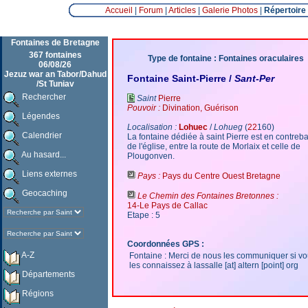
Accueil
|
Forum
|
Articles
|
Galerie Photos
|
Répertoire
Fontaines de Bretagne
367 fontaines
Type de fontaine : Fontaines oraculaires
06/08/26
Jezuz war an Tabor/Dahud
Fontaine Saint-Pierre /
Sant-Per
/St Tuniav
Rechercher
Saint
Pierre
Pouvoir :
Divination, Guérison
Légendes
Localisation :
Lohuec
/
Lohueg
(
22
160)
Calendrier
La fontaine dédiée à saint Pierre est en contreb
de l'église, entre la route de Morlaix et celle de
Au hasard...
Plougonven.
Liens externes
Pays :
Pays du Centre Ouest Bretagne
Geocaching
Le Chemin des Fontaines Bretonnes :
14-Le Pays de Callac
Etape : 5
Coordonnées GPS :
A-Z
Fontaine : Merci de nous les communiquer si v
les connaissez à lassalle [at] altern [point] org
Départements
Régions