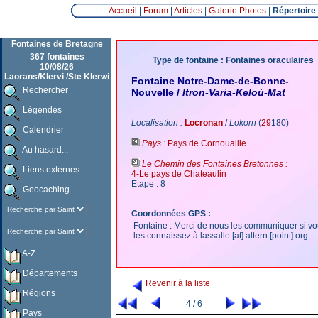
Accueil
|
Forum
|
Articles
|
Galerie Photos
|
Répertoire
Fontaines de Bretagne
367 fontaines
Type de fontaine : Fontaines oraculaires
10/08/26
Laorans/Klervi /Ste Klerwi
Fontaine Notre-Dame-de-Bonne-
Rechercher
Nouvelle /
Itron-Varia-Keloù-Mat
Légendes
Localisation :
Locronan
/
Lokorn
(
29
180)
Calendrier
Pays :
Pays de Cornouaille
Au hasard...
Le Chemin des Fontaines Bretonnes :
Liens externes
4-Le pays de Chateaulin
Etape : 8
Geocaching
Coordonnées GPS :
Fontaine : Merci de nous les communiquer si v
les connaissez à lassalle [at] altern [point] org
A-Z
Départements
Revenir à la liste
Régions
4 / 6
Pays