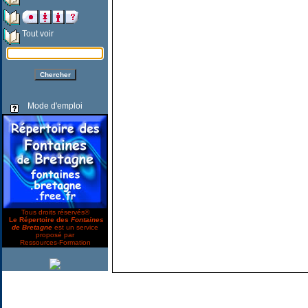
Tout voir
Mode d'emploi
Tous droits réservés©
Le Répertoire des
Fontaines
de Bretagne
est un service
proposé par
Ressources-Formation