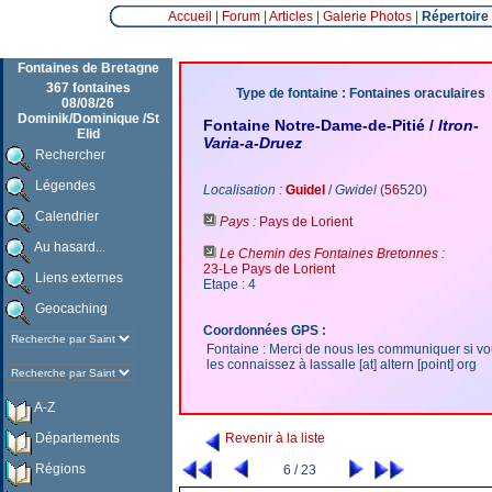
Accueil
|
Forum
|
Articles
|
Galerie Photos
|
Répertoire
Fontaines de Bretagne
367 fontaines
Type de fontaine : Fontaines oraculaires
08/08/26
Dominik/Dominique /St
Fontaine Notre-Dame-de-Pitié /
Itron-
Elid
Varia-a-Druez
Rechercher
Légendes
Localisation :
Guidel
/
Gwidel
(
56
520)
Calendrier
Pays :
Pays de Lorient
Au hasard...
Le Chemin des Fontaines Bretonnes :
23-Le Pays de Lorient
Liens externes
Etape : 4
Geocaching
Coordonnées GPS :
Fontaine : Merci de nous les communiquer si v
les connaissez à lassalle [at] altern [point] org
A-Z
Départements
Revenir à la liste
Régions
6 / 23