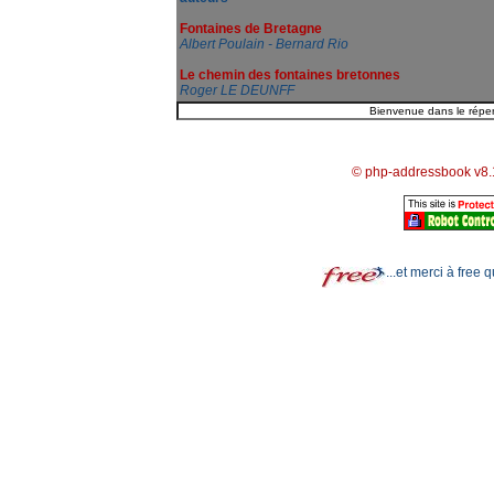
Fontaines de Bretagne
Albert Poulain - Bernard Rio
Le chemin des fontaines bretonnes
Roger LE DEUNFF
© php-addressbook v8.
...et merci à free 