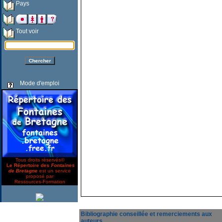
Pays
Tout voir
Mode d'emploi
Tous droits réservés©
Le Répertoire des
Fontaines
de Bretagne
est un service
proposé par
Ressources-Formation
Bibliographie conseillée et remerciements aux
auteurs