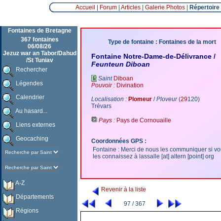
Accueil
|
Forum
|
Articles
|
Galerie Photos
|
Répertoire
Fontaines de Bretagne
367 fontaines
Type de fontaine : Fontaines de la mort
06/08/26
Jezuz war an Tabor/Dahud
Fontaine Notre-Dame-de-Délivrance /
/St Tuniav
Feunteun Diboan
Rechercher
Saint
Diboan
Légendes
Pouvoir :
Divination
Calendrier
Localisation :
Plomeur
/
Ploveur
(
29
120)
Trévars
Au hasard...
Pays :
Pays de Cornouaille
Liens externes
Geocaching
Coordonnées GPS :
Fontaine : Merci de nous les communiquer si v
les connaissez à lassalle [at] altern [point] org
A-Z
Revenir à la liste
Départements
97 / 367
Régions