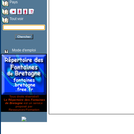
Pays
Tout voir
Mode d'emploi
Tous droits réservés©
Le Répertoire des
Fontaines
de Bretagne
est un service
proposé par
Ressources-Formation