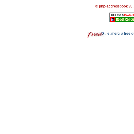
© php-addressbook v8.
...et merci à free 