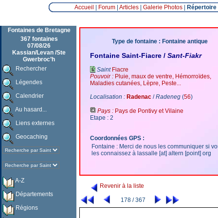
Accueil
|
Forum
|
Articles
|
Galerie Photos
|
Répertoire
Fontaines de Bretagne
367 fontaines
Type de fontaine : Fontaine antique
07/08/26
Kassian/Levan /Ste
Fontaine Saint-Fiacre /
Sant-Fiakr
Gwerbroc’h
Rechercher
Saint
Fiacre
Pouvoir :
Pluie, maux de ventre, Hémorroïdes,
Légendes
Maladies cutanées, Lèpre, Peste...
Calendrier
Localisation :
Radenac
/
Radeneg
(
56
)
Au hasard...
Pays :
Pays de Pontivy et Vilaine
Etape : 2
Liens externes
Geocaching
Coordonnées GPS :
Fontaine : Merci de nous les communiquer si v
les connaissez à lassalle [at] altern [point] org
A-Z
Revenir à la liste
Départements
178 / 367
Régions