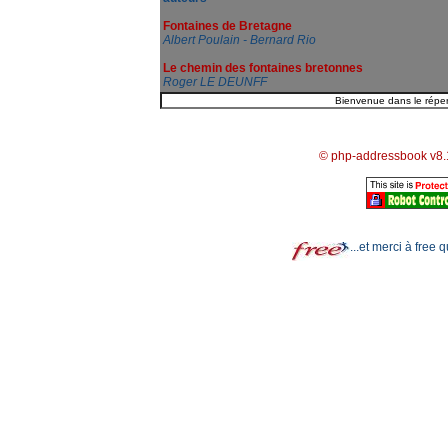
Fontaines de Bretagne
Albert Poulain - Bernard Rio
Le chemin des fontaines bretonnes
Roger LE DEUNFF
© php-addressbook v8.
...et merci à free 