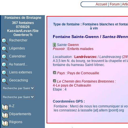
Accueil
|
Forum
|
Arti
Fontaines de Bretagne
367 fontaines
Type de fontaine : Fontaines blanches et fonta
07/08/26
à vin
Kassian/Levan /Ste
Gwerbroc’h
Fontaine Sainte-Gwenn /
Santez-Wenn
Rechercher
Sainte
Gwenn
Légendes
Pouvoir :
Enfants malades
Calendrier
Localisation :
Landrévarzec
/
Landrevarzeg
(
29
A 3,5 km N. du bourg, se trouvent la chapelle et l
Au hasard...
fontaine du hameau Saint-­Vénec.
Liens externes
Pays :
Pays de Cornouaille
Geocaching
Le Chemin des Fontaines Bretonnes :
4-Le pays de Chateaulin
Etape : 4
Coordonnées GPS :
A-Z
Fontaine : Merci de nous les communiquer si v
les connaissez à lassalle [at] altern [point] org
Départements
Régions