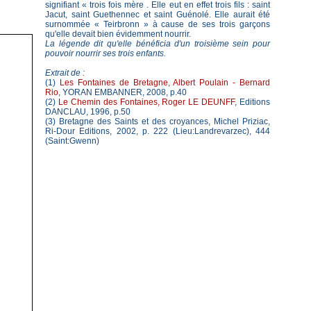
signifiant « trois fois mère . Elle eut en effet trois fils : saint
Jacut, saint Guethennec et saint Guénolé. Elle aurait été
surnommée « Teirbronn » à cause de ses trois garçons
qu'elle devait bien évidemment nourrir.
La légende dit qu'elle bénéficia d'un troisième sein pour
pouvoir nourrir ses trois enfants.
Extrait de :
(1)
Les Fontaines de Bretagne, Albert Poulain - Bernard
Rio
, YORAN EMBANNER, 2008, p.40
(2)
Le Chemin des Fontaines, Roger LE DEUNFF
, Editions
DANCLAU, 1996, p.50
(3) Bretagne des Saints et des croyances, Michel Priziac,
Ri-Dour Editions, 2002, p. 222 (Lieu:Landrevarzec), 444
(Saint:Gwenn)