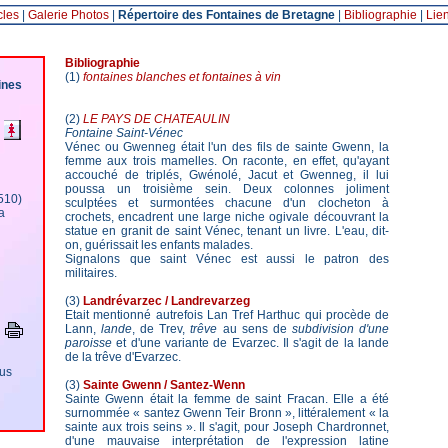
cles
|
Galerie Photos
|
Répertoire des Fontaines de Bretagne
|
Bibliographie
|
Lie
Bibliographie
(1)
fontaines blanches et fontaines à vin
ines
(2)
LE PAYS DE CHATEAULIN
Fontaine Saint-Vénec
Vénec ou Gwenneg était l'un des fils de sainte Gwenn, la
femme aux trois mamelles. On raconte, en effet, qu'ayant
accouché de triplés, Gwénolé, Jacut et Gwenneg, il lui
poussa un troisième sein. Deux colonnes joliment
510)
sculptées et surmontées chacune d'un clocheton à
a
crochets, encadrent une large niche ogivale découvrant la
statue en granit de saint Vénec, tenant un livre. L'eau, dit-
on, guérissait les enfants malades.
Signalons que saint Vénec est aussi le patron des
militaires.
(3)
Landrévarzec / Landrevarzeg
Etait mentionné autrefois Lan Tref Harthuc qui procède de
Lann,
lande
, de Trev,
trêve
au sens de
subdivision d'une
paroisse
et d'une variante de Evarzec. Il s'agit de la lande
de la trêve d'Evarzec.
ous
(3)
Sainte Gwenn / Santez-Wenn
Sainte Gwenn était la femme de saint Fracan. Elle a été
surnommée « santez Gwenn Teir Bronn », littéralement « la
sainte aux trois seins ». Il s'agit, pour Joseph Chardronnet,
d'une mauvaise interprétation de l'expression latine