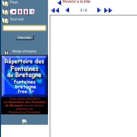
Revenir à la liste
Pays
3 / 6
Tout voir
Mode d'emploi
Tous droits réservés©
Le Répertoire des
Fontaines
de Bretagne
est un service
proposé par
Ressources-Formation