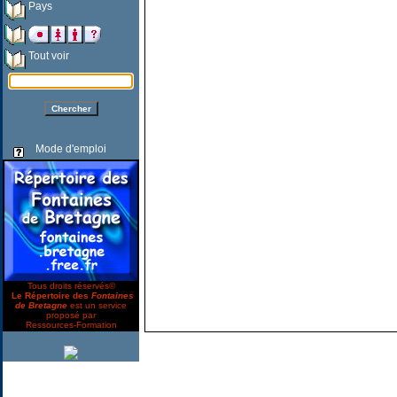
Pays
Tout voir
Mode d'emploi
Tous droits réservés©
Le Répertoire des
Fontaines
de Bretagne
est un service
proposé par
Ressources-Formation