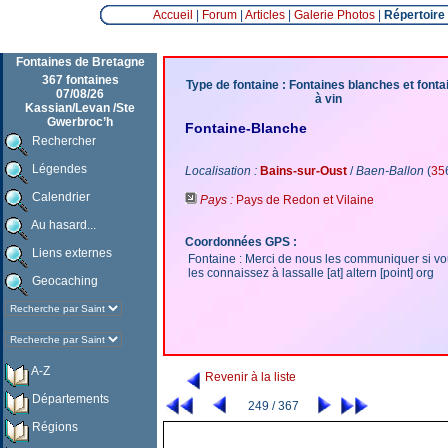
Accueil
|
Forum
|
Articles
|
Galerie Photos
|
Répertoire
Fontaines de Bretagne
367 fontaines
Type de fontaine : Fontaines blanches et fonta
07/08/26
à vin
Kassian/Levan /Ste
Gwerbroc’h
Fontaine-Blanche
Rechercher
Légendes
Localisation :
Bains-sur-Oust
/
Baen-Ballon
(
35
Calendrier
Pays :
Pays de Redon et Vilaine
Au hasard...
Coordonnées GPS :
Liens externes
Fontaine : Merci de nous les communiquer si v
les connaissez à lassalle [at] altern [point] org
Geocaching
A-Z
Revenir à la liste
Départements
249 / 367
Régions