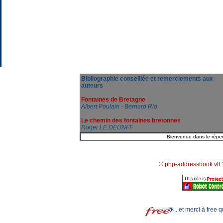
Bibliographie conseillée et remerciements aux
auteurs
Fontaines de Bretagne
Albert Poulain - Bernard Rio
Le chemin des fontaines bretonnes
Roger LE DEUNFF
© php-addressbook v8.
...et merci à free 