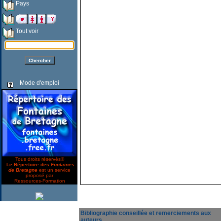
Pays
Tout voir
Mode d'emploi
Tous droits réservés©
Le Répertoire des
Fontaines
de Bretagne
est un service
proposé par
Ressources-Formation
Bibliographie conseillée et remerciements aux
auteurs