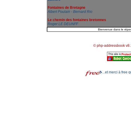
Fontaines de Bretagne
Albert Poulain - Bernard Rio
Le chemin des fontaines bretonnes
Roger LE DEUNFF
© php-addressbook v8.
...et merci à free 