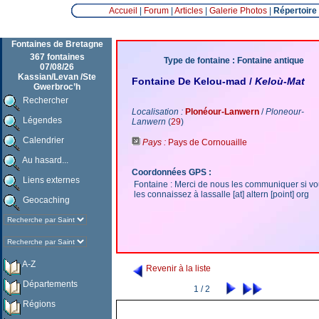
Accueil
|
Forum
|
Articles
|
Galerie Photos
|
Répertoire
Fontaines de Bretagne
367 fontaines
Type de fontaine : Fontaine antique
07/08/26
Kassian/Levan /Ste
Fontaine De Kelou-mad /
Keloù-Mat
Gwerbroc’h
Rechercher
Localisation :
Plonéour-Lanwern
/
Ploneour-
Légendes
Lanwern
(
29
)
Calendrier
Pays :
Pays de Cornouaille
Au hasard...
Coordonnées GPS :
Liens externes
Fontaine : Merci de nous les communiquer si v
les connaissez à lassalle [at] altern [point] org
Geocaching
A-Z
Revenir à la liste
Départements
1 / 2
Régions