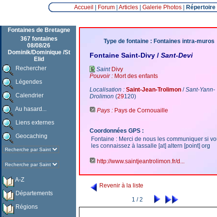
Accueil
|
Forum
|
Articles
|
Galerie Photos
|
Répertoire
Fontaines de Bretagne
367 fontaines
Type de fontaine : Fontaines intra-muros
08/08/26
Dominik/Dominique /St
Fontaine Saint-Divy /
Sant-Devi
Elid
Rechercher
Saint
Divy
Pouvoir :
Mort des enfants
Légendes
Localisation :
Saint-Jean-Trolimon
/
Sant-Yann-
Calendrier
Drolimon
(
29
120)
Au hasard...
Pays :
Pays de Cornouaille
Liens externes
Coordonnées GPS :
Geocaching
Fontaine : Merci de nous les communiquer si v
les connaissez à lassalle [at] altern [point] org
http://www.saintjeantrolimon.fr/d...
A-Z
Revenir à la liste
Départements
1 / 2
Régions