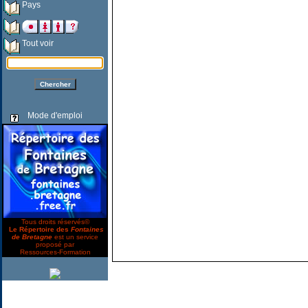
Pays
Tout voir
Mode d'emploi
Tous droits réservés©
Le Répertoire des
Fontaines
de Bretagne
est un service
proposé par
Ressources-Formation