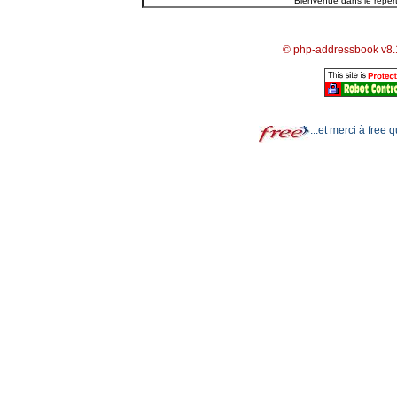
© php-addressbook v8.
...et merci à free 