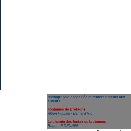
Bibliographie conseillée et remerciements aux
auteurs
Fontaines de Bretagne
Albert Poulain - Bernard Rio
Le chemin des fontaines bretonnes
Roger LE DEUNFF