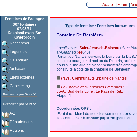
Accueil
|
Forum
|
Arti
Fontaines de Bretagne
367 fontaines
Type de fontaine : Fontaines intra-muros
07/08/26
Kassian/Levan /Ste
Fontaine De Bethléem
Gwerbroc’h
Rechercher
Localisation :
Saint-Jean-de-Boiseau
/
Sant-Yan
Légendes
ar-Granneg
(
44
640)
Partant de Nantes, suivons la Loire par la D.58. A
Calendrier
sortie du bourg, en direction du Pellerin, arrêton
nous sur une aire de stationnement très ombrag
Au hasard...
construite à côté de la chapelle de Bethléem.
Liens externes
Pays :
Communauté urbaine de Nantes
Geocaching
Le Chemin des Fontaines Bretonnes :
35-Au Sud de la Loire : Le Pays de Retz
Etape : 1
Coordonnées GPS :
A-Z
Fontaine : Merci de nous les communiquer si v
les connaissez à lassalle [at] altern [point] org
Départements
Régions