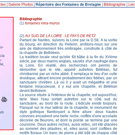
cles
|
Galerie Photos
|
Répertoire des Fontaines de Bretagne
|
Bibliographie
|
Lie
Bibliographie
(1)
fontaines intra-muros
(2)
AU SUD DE LA LOIRE : LE PAYS DE RETZ
Partant de Nantes, suivons la Loire par la D.58. A la sortie
du bourg, en direction du Pellerin, arrêtons-nous sur une
n-
aire de stationnement très ombragée, construite à côté de
la chapelle de Bethléem.
 la
La tradition locale veut qu'elle fût bâtie à la fin du XVème
s-
siècle, par deux marins anglais, sauvés d'un naufrage dans
ée,
la Loire. En réalité, des recherches ont permis de
démontrer que le site, appelé autrefois BétéIian, fut
christianisé par un riche abbé. Il remplaça le lieu d'un culte
druidique, attirant encore probablement des fidèles, par un
sanctuaire chrétien. Là où il y avait un mégalithe et une
fontaine miraculeuse, il y eut une chapelle, et Bétélian
devint Bethléem.
La source située à l'intérieur de la chapelle, est aujourd'hui,
tarie. Mais l'eau sortait autrefois sur le côté sud du
sanctuaire, au bord de la route. L'édicule existe toujours.
Flanqué sur le mur latéral de la chapelle, le monument de
style gothique flamboyant a fière allure: deux hautes
ous
colonnes encadrent une belle niche, coiffée d'une accolade
décorée de fleurons, et dont la pointe se termine par une
couronne. Deux autres niches, aussi vides, ont été placées
au sommet des pilastres, et, elles aussi, sont coiffées de
motifs floraux. Un banc de pierre a été bâti de chaque côté