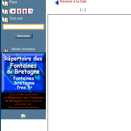
Revenir à la liste
Pays
1 / 1
Tout voir
Mode d'emploi
Tous droits réservés©
Le Répertoire des
Fontaines
de Bretagne
est un service
proposé par
Ressources-Formation