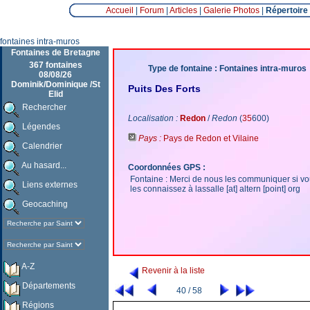
Accueil
|
Forum
|
Articles
|
Galerie Photos
|
Répertoire
fontaines intra-muros
Fontaines de Bretagne
367 fontaines
Type de fontaine : Fontaines intra-muros
08/08/26
Dominik/Dominique /St
Puits Des Forts
Elid
Rechercher
Localisation :
Redon
/
Redon
(
35
600)
Légendes
Pays :
Pays de Redon et Vilaine
Calendrier
Au hasard...
Coordonnées GPS :
Fontaine : Merci de nous les communiquer si v
Liens externes
les connaissez à lassalle [at] altern [point] org
Geocaching
A-Z
Revenir à la liste
Départements
40 / 58
Régions