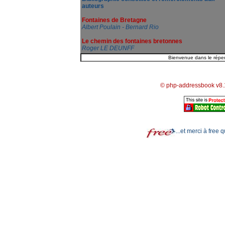
auteurs
Fontaines de Bretagne
Albert Poulain - Bernard Rio
Le chemin des fontaines bretonnes
Roger LE DEUNFF
© php-addressbook v8.
...et merci à free 