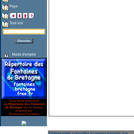
Pays
Tout voir
Mode d'emploi
Tous droits réservés©
Le Répertoire des
Fontaines
de Bretagne
est un service
proposé par
Ressources-Formation
Bibliographie conseillée et remerciements aux