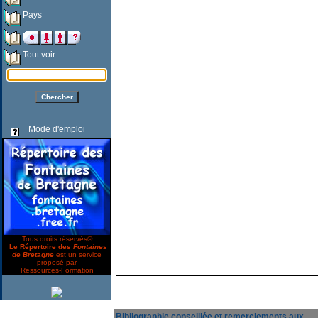
Pays
Tout voir
Mode d'emploi
Tous droits réservés©
Le Répertoire des
Fontaines
de Bretagne
est un service
proposé par
Ressources-Formation
Bibliographie conseillée et remerciements aux