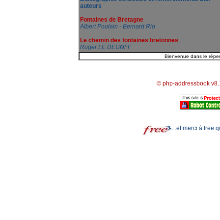
auteurs
Fontaines de Bretagne
Albert Poulain - Bernard Rio
Le chemin des fontaines bretonnes
Roger LE DEUNFF
© php-addressbook v8.
...et merci à free 