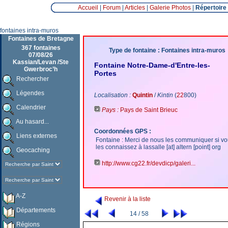
Accueil
|
Forum
|
Articles
|
Galerie Photos
|
Répertoire
fontaines intra-muros
Fontaines de Bretagne
367 fontaines
Type de fontaine : Fontaines intra-muros
07/08/26
Kassian/Levan /Ste
Fontaine Notre-Dame-d'Entre-­les-
Gwerbroc’h
Portes
Rechercher
Légendes
Localisation :
Quintin
/
Kintin
(
22
800)
Calendrier
Pays :
Pays de Saint Brieuc
Au hasard...
Coordonnées GPS :
Liens externes
Fontaine : Merci de nous les communiquer si v
les connaissez à lassalle [at] altern [point] org
Geocaching
http://www.cg22.fr/devdicp/galeri...
A-Z
Revenir à la liste
Départements
14 / 58
Régions