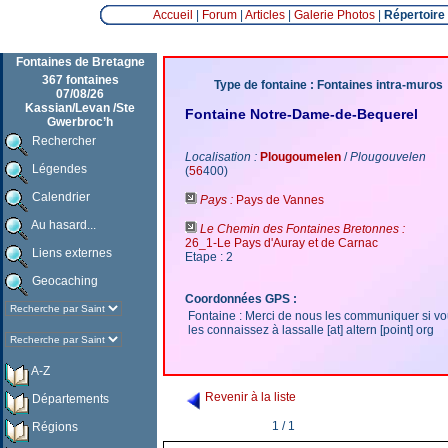
Accueil
|
Forum
|
Articles
|
Galerie Photos
|
Répertoire
Fontaines de Bretagne
367 fontaines
Type de fontaine : Fontaines intra-muros
07/08/26
Kassian/Levan /Ste
Fontaine Notre-Dame-de-Bequerel
Gwerbroc’h
Rechercher
Localisation :
Plougoumelen
/
Plougouvelen
Légendes
(
56
400)
Calendrier
Pays :
Pays de Vannes
Au hasard...
Le Chemin des Fontaines Bretonnes :
26_1-Le Pays d'Auray et de Carnac
Liens externes
Etape : 2
Geocaching
Coordonnées GPS :
Fontaine : Merci de nous les communiquer si v
les connaissez à lassalle [at] altern [point] org
A-Z
Revenir à la liste
Départements
1 / 1
Régions