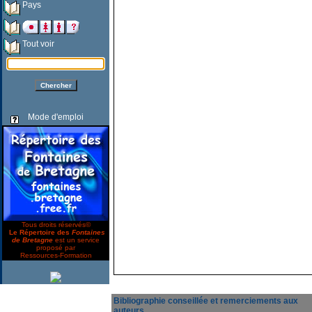
Pays
Tout voir
Mode d'emploi
Tous droits réservés©
Le Répertoire des
Fontaines
de Bretagne
est un service
proposé par
Ressources-Formation
Bibliographie conseillée et remerciements aux
auteurs