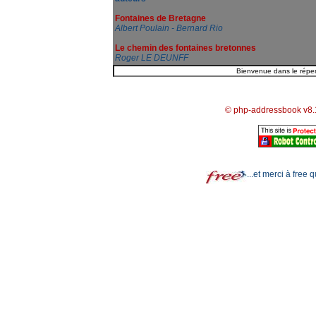
Fontaines de Bretagne
Albert Poulain - Bernard Rio
Le chemin des fontaines bretonnes
Roger LE DEUNFF
© php-addressbook v8.
...et merci à free 