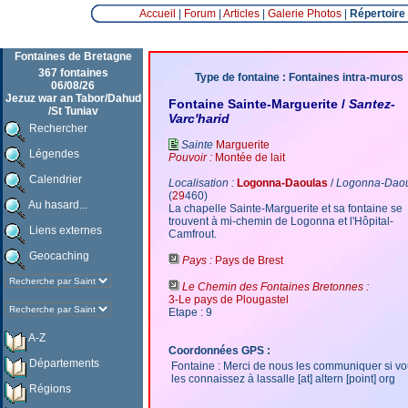
Accueil
|
Forum
|
Articles
|
Galerie Photos
|
Répertoire
Fontaines de Bretagne
367 fontaines
Type de fontaine : Fontaines intra-muros
06/08/26
Jezuz war an Tabor/Dahud
Fontaine Sainte-Marguerite /
Santez-
/St Tuniav
Varc'harid
Rechercher
Sainte
Marguerite
Légendes
Pouvoir :
Montée de lait
Calendrier
Localisation :
Logonna-Daoulas
/
Logonna-Dao
(
29
460)
Au hasard...
La chapelle Sainte-Marguerite et sa fontaine se
trouvent à mi-chemin de Logonna et l'Hôpital-
Liens externes
Camfrout.
Geocaching
Pays :
Pays de Brest
Le Chemin des Fontaines Bretonnes :
3-Le pays de Plougastel
Etape : 9
A-Z
Coordonnées GPS :
Départements
Fontaine : Merci de nous les communiquer si v
les connaissez à lassalle [at] altern [point] org
Régions