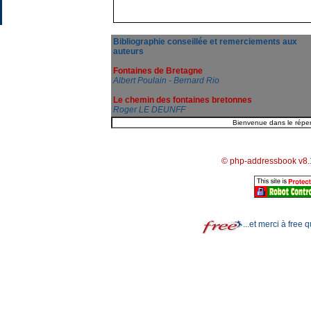
Bibliographie conseillée et remerciements aux
auteurs
Fontaines de Bretagne
Albert Poulain - Bernard Rio
Le chemin des fontaines bretonnes
Roger LE DEUNFF
© php-addressbook v8.
...et merci à free 