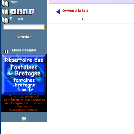
Pays
Revenir à la liste
Tout voir
1 / 1
Mode d'emploi
Tous droits réservés©
Le Répertoire des
Fontaines
de Bretagne
est un service
proposé par
Ressources-Formation