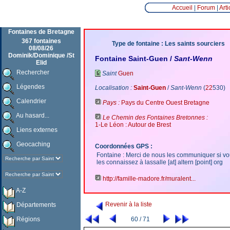
Accueil
|
Forum
|
Arti
Fontaines de Bretagne
367 fontaines
Type de fontaine : Les saints sourciers
08/08/26
Dominik/Dominique /St
Fontaine Saint-Guen /
Sant-Wenn
Elid
Rechercher
Saint
Guen
Légendes
Localisation :
Saint-Guen
/
Sant-Wenn
(
22
530)
Calendrier
Pays :
Pays du Centre Ouest Bretagne
Au hasard...
Le Chemin des Fontaines Bretonnes :
1-Le Léon : Autour de Brest
Liens externes
Geocaching
Coordonnées GPS :
Fontaine : Merci de nous les communiquer si v
les connaissez à lassalle [at] altern [point] org
http://famille-madore.fr/muralent...
A-Z
Revenir à la liste
Départements
60 / 71
Régions