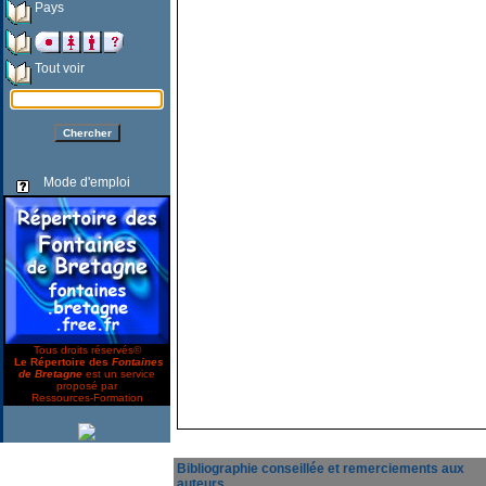
Pays
Tout voir
Mode d'emploi
Tous droits réservés©
Le Répertoire des
Fontaines
de Bretagne
est un service
proposé par
Ressources-Formation
Bibliographie conseillée et remerciements aux
auteurs