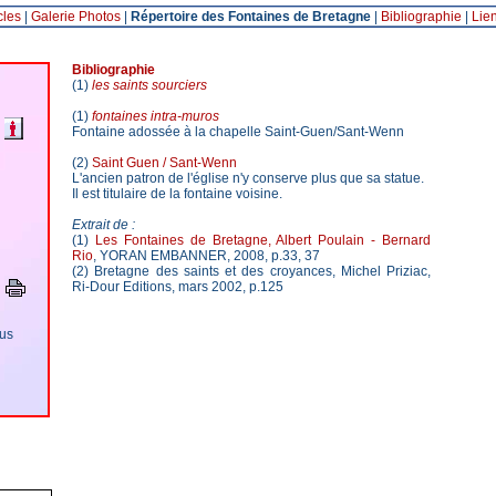
cles
|
Galerie Photos
|
Répertoire des Fontaines de Bretagne
|
Bibliographie
|
Lie
Bibliographie
(1)
les saints sourciers
(1)
fontaines intra-muros
Fontaine adossée à la chapelle Saint-Guen/Sant-Wenn
(2)
Saint Guen / Sant-Wenn
L'ancien patron de l'église n'y conserve plus que sa statue.
Il est titulaire de la fontaine voisine.
Extrait de :
(1)
Les Fontaines de Bretagne, Albert Poulain - Bernard
Rio
, YORAN EMBANNER, 2008, p.33, 37
(2) Bretagne des saints et des croyances, Michel Priziac,
Ri-Dour Editions, mars 2002, p.125
ous