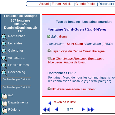
Accueil
|
Forum
|
Articles
|
Galerie Photos
|
Répertoire
Fontaines de Bretagne
367 fontaines
Type de fontaine : Les saints sourciers
08/08/26
Dominik/Dominique /St
Fontaine Saint-Guen /
Sant-Wenn
Elid
Rechercher
Saint
Guen
Légendes
Localisation :
Saint-Guen
/
Sant-Wenn
(
22
530)
Calendrier
Pays :
Pays du Centre Ouest Bretagne
Au hasard...
Le Chemin des Fontaines Bretonnes :
1-Le Léon : Autour de Brest
Liens externes
Geocaching
Coordonnées GPS :
Fontaine : Merci de nous les communiquer si v
les connaissez à lassalle [at] altern [point] org
http://famille-madore.fr/muralent...
A-Z
Revenir à la liste
Départements
5 / 7
Régions