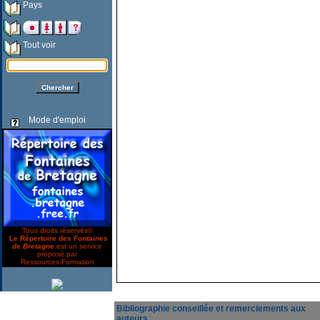
Pays
Tout voir
Mode d'emploi
Tous droits réservés©
Le Répertoire des
Fontaines
de Bretagne
est un service
proposé par
Ressources-Formation
Bibliographie conseillée et remerciements aux
auteurs