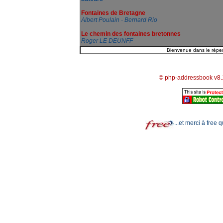
Fontaines de Bretagne
Albert Poulain - Bernard Rio
Le chemin des fontaines bretonnes
Roger LE DEUNFF
© php-addressbook v8.
...et merci à free 