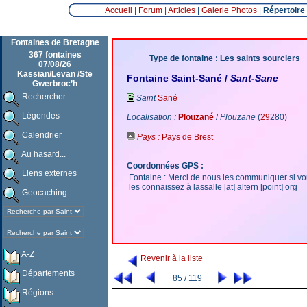
Accueil
|
Forum
|
Articles
|
Galerie Photos
|
Répertoire
Fontaines de Bretagne
367 fontaines
Type de fontaine : Les saints sourciers
07/08/26
Kassian/Levan /Ste
Fontaine Saint-Sané /
Sant-Sane
Gwerbroc’h
Rechercher
Saint
Sané
Légendes
Localisation :
Plouzané
/
Plouzane
(
29
280)
Calendrier
Pays :
Pays de Brest
Au hasard...
Coordonnées GPS :
Liens externes
Fontaine : Merci de nous les communiquer si v
les connaissez à lassalle [at] altern [point] org
Geocaching
A-Z
Revenir à la liste
Départements
85 / 119
Régions