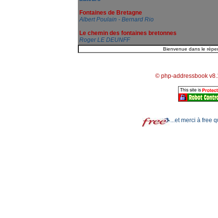
Fontaines de Bretagne
Albert Poulain - Bernard Rio
Le chemin des fontaines bretonnes
Roger LE DEUNFF
© php-addressbook v8.
...et merci à free 