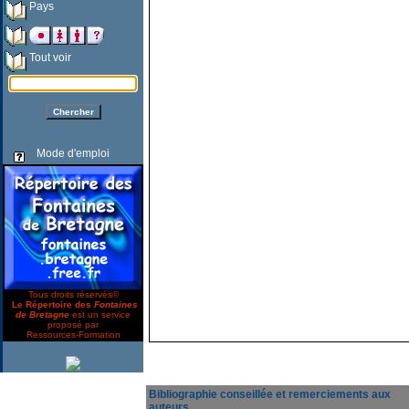
Pays
Tout voir
Mode d'emploi
Tous droits réservés©
Le Répertoire des
Fontaines
de Bretagne
est un service
proposé par
Ressources-Formation
Bibliographie conseillée et remerciements aux
auteurs