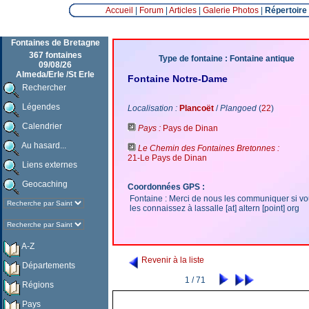
Accueil
|
Forum
|
Articles
|
Galerie Photos
|
Répertoire
Fontaines de Bretagne
367 fontaines
Type de fontaine : Fontaine antique
09/08/26
Almeda/Erle /St Erle
Fontaine Notre-Dame
Rechercher
Légendes
Localisation :
Plancoët
/
Plangoed
(
22
)
Calendrier
Pays :
Pays de Dinan
Au hasard...
Le Chemin des Fontaines Bretonnes :
21-Le Pays de Dinan
Liens externes
Geocaching
Coordonnées GPS :
Fontaine : Merci de nous les communiquer si v
les connaissez à lassalle [at] altern [point] org
A-Z
Revenir à la liste
Départements
1 / 71
Régions
Pays