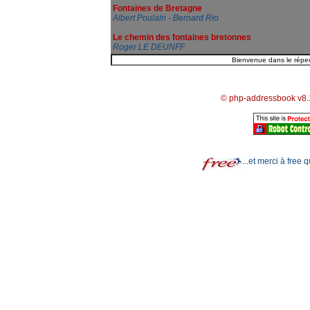
Fontaines de Bretagne
Albert Poulain - Bernard Rio
Le chemin des fontaines bretonnes
Roger LE DEUNFF
© php-addressbook v8.
...et merci à free 