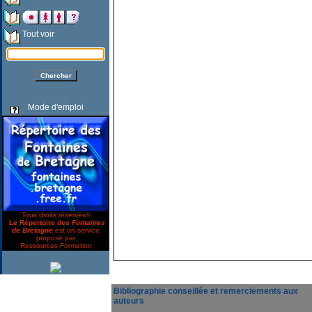
Tout voir
Mode d'emploi
Tous droits réservés©
Le Répertoire des
Fontaines
de Bretagne
est un service
proposé par
Ressources-Formation
Bibliographie conseillée et remerciements aux
auteurs