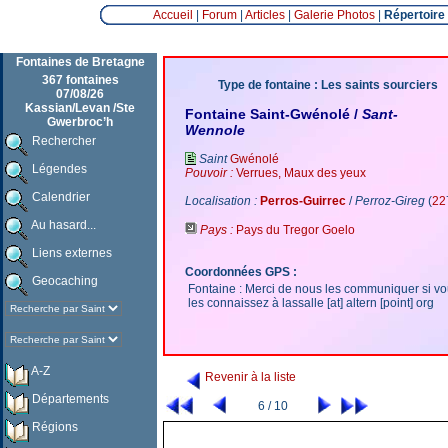
Accueil
|
Forum
|
Articles
|
Galerie Photos
|
Répertoire
Fontaines de Bretagne
367 fontaines
Type de fontaine : Les saints sourciers
07/08/26
Kassian/Levan /Ste
Fontaine Saint-Gwénolé /
Sant-
Gwerbroc’h
Wennole
Rechercher
Saint
Gwénolé
Légendes
Pouvoir :
Verrues, Maux des yeux
Calendrier
Localisation :
Perros-Guirrec
/
Perroz-Gireg
(
22
Au hasard...
Pays :
Pays du Tregor Goelo
Liens externes
Coordonnées GPS :
Geocaching
Fontaine : Merci de nous les communiquer si v
les connaissez à lassalle [at] altern [point] org
A-Z
Revenir à la liste
Départements
6 / 10
Régions