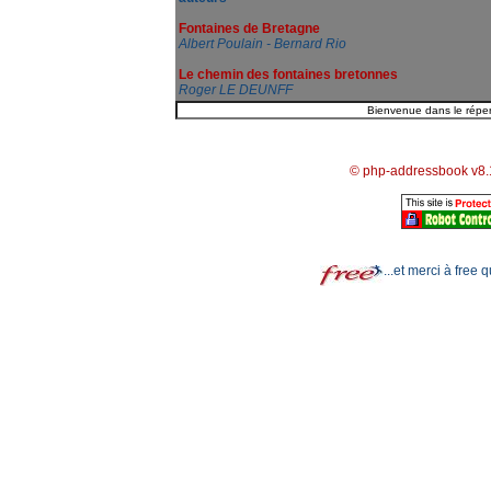
Fontaines de Bretagne
Albert Poulain - Bernard Rio
Le chemin des fontaines bretonnes
Roger LE DEUNFF
© php-addressbook v8.
...et merci à free 