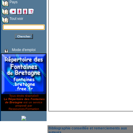
Pays
Tout voir
Mode d'emploi
Tous droits réservés©
Le Répertoire des
Fontaines
de Bretagne
est un service
proposé par
Ressources-Formation
Bibliographie conseillée et remerciements aux
auteurs