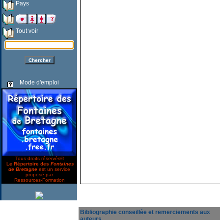
Pays
Tout voir
Mode d'emploi
Tous droits réservés©
Le Répertoire des
Fontaines
de Bretagne
est un service
proposé par
Ressources-Formation
Bibliographie conseillée et remerciements aux
auteurs