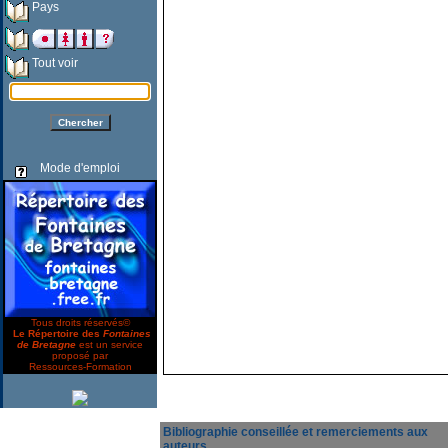
Pays
Tout voir
Mode d'emploi
Tous droits réservés©
Le Répertoire des
Fontaines
de Bretagne
est un service
proposé par
Ressources-Formation
Bibliographie conseillée et remerciements aux
auteurs