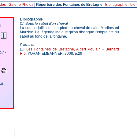
cles
|
Galerie Photos
|
Répertoire des Fontaines de Bretagne
|
Bibliographie
|
Lie
Bibliographie
(1)
Sous le sabot d'un cheval
l
La source jaillit sous le pied du cheval de saint Martin/sant
Marzhin. La légende indique qu'on distingue l'empreinte du
sabot au fond de la fontaine.
Extrait de :
(1)
Les Fontaines de Bretagne, Albert Poulain - Bernard
bin-
Rio
, YORAN EMBANNER, 2008, p.29
ous