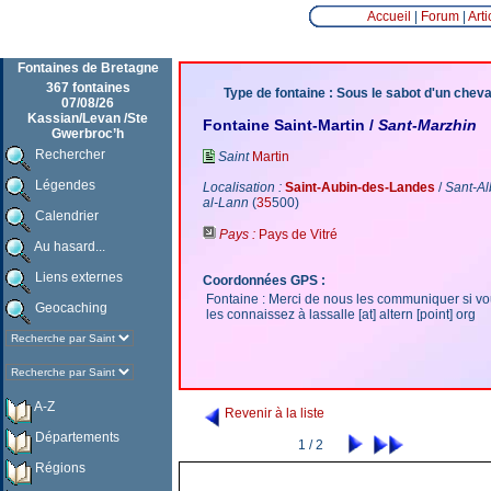
Accueil
|
Forum
|
Arti
Fontaines de Bretagne
367 fontaines
Type de fontaine : Sous le sabot d'un cheva
07/08/26
Kassian/Levan /Ste
Fontaine Saint-Martin /
Sant-Marzhin
Gwerbroc’h
Rechercher
Saint
Martin
Légendes
Localisation :
Saint-Aubin-des-Landes
/
Sant-Al
al-Lann
(
35
500)
Calendrier
Pays :
Pays de Vitré
Au hasard...
Liens externes
Coordonnées GPS :
Fontaine : Merci de nous les communiquer si v
Geocaching
les connaissez à lassalle [at] altern [point] org
A-Z
Revenir à la liste
Départements
1 / 2
Régions