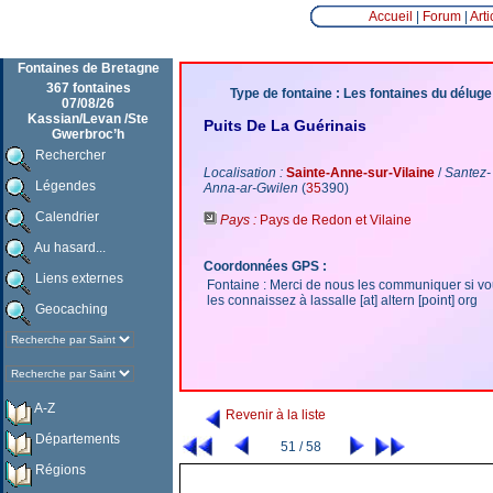
Accueil
|
Forum
|
Arti
Fontaines de Bretagne
367 fontaines
Type de fontaine : Les fontaines du déluge
07/08/26
Kassian/Levan /Ste
Puits De La Guérinais
Gwerbroc’h
Rechercher
Localisation :
Sainte-Anne-sur-Vilaine
/
Santez-
Légendes
Anna-ar-Gwilen
(
35
390)
Calendrier
Pays :
Pays de Redon et Vilaine
Au hasard...
Coordonnées GPS :
Liens externes
Fontaine : Merci de nous les communiquer si v
les connaissez à lassalle [at] altern [point] org
Geocaching
A-Z
Revenir à la liste
Départements
51 / 58
Régions