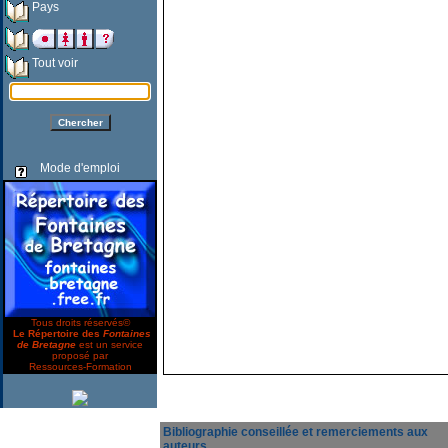
Pays
Tout voir
Mode d'emploi
Tous droits réservés©
Le Répertoire des
Fontaines
de Bretagne
est un service
proposé par
Ressources-Formation
Bibliographie conseillée et remerciements aux
auteurs