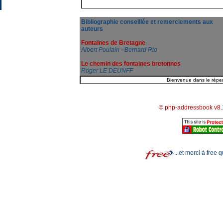
Bibliographie conseillée et remerciements aux
auteurs
Fontaines de Bretagne
Albert Poulain - Bernard Rio
Le chemin des fontaines bretonnes
Roger LE DEUNFF
© php-addressbook v8.
...et merci à free 