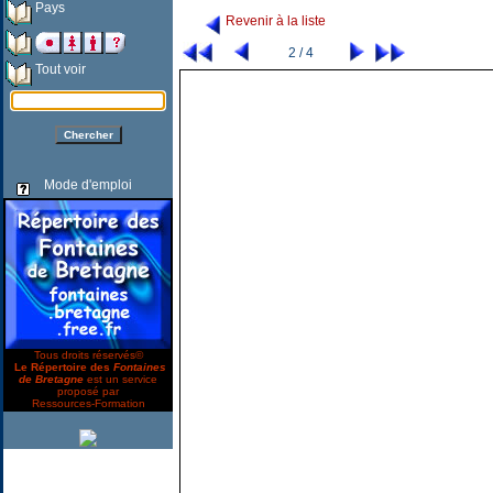
Pays
Revenir à la liste
2 / 4
Tout voir
Mode d'emploi
Tous droits réservés©
Le Répertoire des
Fontaines
de Bretagne
est un service
proposé par
Ressources-Formation