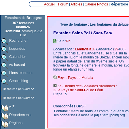
Accueil
|
Forum
|
Articles
|
Galerie Photos
|
Répertoire
Fontaines de Bretagne
367 fontaines
Type de fontaine : Les fontaines du déluge
08/08/26
Dominik/Dominique /St
Fontaine Saint-Pol /
Sant-Paol
Elid
Rechercher
Saint
Pol
Légendes
Localisation :
Landivisiau
/
Landivizio
(
29
400)
Entre Landivisiau et Landerneau se situe sur la
Calendrier
rivière de l'Elorn le moulin de Brézal, ancien mo
à papier datant de la fin du XVème siècle. On
Au hasard...
trouvera la fontaine derrière le moulin, après avo
longé un étang sur un km.
Liens externes
Pays :
Pays de Morlaix
Geocaching
Le Chemin des Fontaines Bretonnes :
2-Le Pays de Saint-Pol de Léon
Etape : 5
Coordonnées GPS :
A-Z
Fontaine : Merci de nous les communiquer si v
Départements
les connaissez à lassalle [at] altern [point] org
Régions