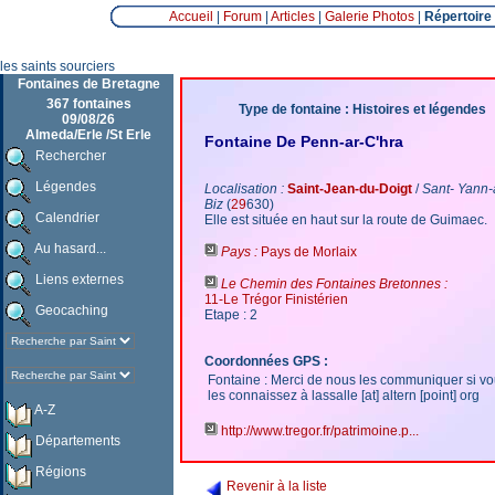
Accueil
|
Forum
|
Articles
|
Galerie Photos
|
Répertoire
les saints sourciers
Fontaines de Bretagne
367 fontaines
Type de fontaine : Histoires et légendes
09/08/26
Almeda/Erle /St Erle
Fontaine De Penn-ar-C'hra
Rechercher
Légendes
Localisation :
Saint-Jean-du-Doigt
/
Sant- Yann-
Biz
(
29
630)
Calendrier
Elle est située en haut sur la route de Guimaec.
Au hasard...
Pays :
Pays de Morlaix
Liens externes
Le Chemin des Fontaines Bretonnes :
11-Le Trégor Finistérien
Geocaching
Etape : 2
Coordonnées GPS :
Fontaine : Merci de nous les communiquer si v
les connaissez à lassalle [at] altern [point] org
A-Z
http://www.tregor.fr/patrimoine.p...
Départements
Régions
Revenir à la liste