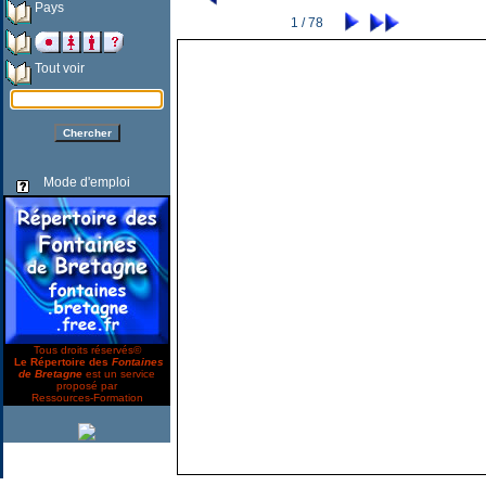
Pays
1 / 78
Tout voir
Mode d'emploi
Tous droits réservés©
Le Répertoire des
Fontaines
de Bretagne
est un service
proposé par
Ressources-Formation