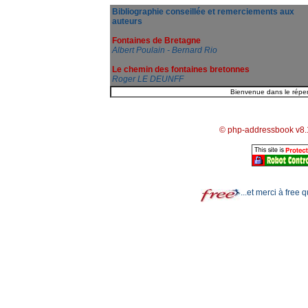
Bibliographie conseillée et remerciements aux
auteurs
Fontaines de Bretagne
Albert Poulain - Bernard Rio
Le chemin des fontaines bretonnes
Roger LE DEUNFF
© php-addressbook v8.
...et merci à free 