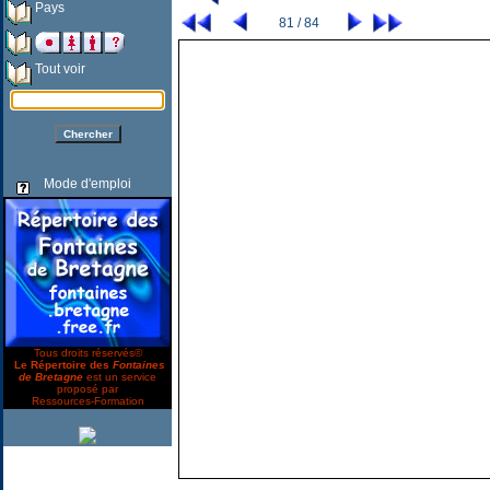
Pays
81 / 84
Tout voir
Mode d'emploi
Tous droits réservés©
Le Répertoire des
Fontaines
de Bretagne
est un service
proposé par
Ressources-Formation