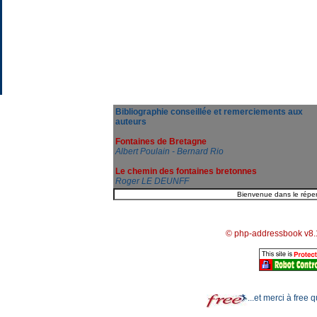
Bibliographie conseillée et remerciements aux
auteurs
Fontaines de Bretagne
Albert Poulain - Bernard Rio
Le chemin des fontaines bretonnes
Roger LE DEUNFF
© php-addressbook v8.
...et merci à free 