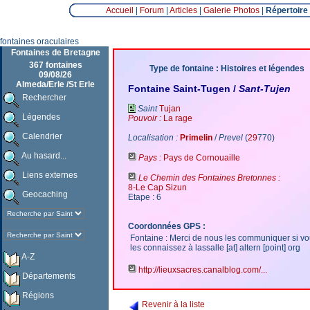
Accueil
|
Forum
|
Articles
|
Galerie Photos
|
Répertoire
fontaines oraculaires
Fontaines de Bretagne
367 fontaines
Type de fontaine : Histoires et légendes
09/08/26
Almeda/Erle /St Erle
Fontaine Saint-Tugen /
Sant-Tujen
Rechercher
Saint
Tujan
Légendes
Pouvoir :
La rage
Calendrier
Localisation :
Primelin
/
Prevel
(
29
770)
Au hasard...
Pays :
Pays de Cornouaille
Liens externes
Le Chemin des Fontaines Bretonnes :
8-Le Cap Sizun
Geocaching
Etape : 6
Coordonnées GPS :
Fontaine : Merci de nous les communiquer si v
les connaissez à lassalle [at] altern [point] org
A-Z
http://lieuxsacres.canalblog.com/...
Départements
Régions
Revenir à la liste