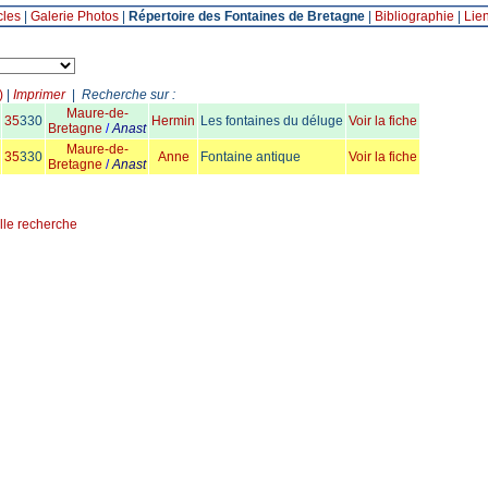
cles
|
Galerie Photos
|
Répertoire des Fontaines de Bretagne
|
Bibliographie
|
Lie
)
|
Imprimer
|
Recherche sur :
Maure-de-
35
330
Hermin
Les fontaines du déluge
Voir la fiche
Bretagne
/
Anast
Maure-de-
35
330
Anne
Fontaine antique
Voir la fiche
Bretagne
/
Anast
lle recherche