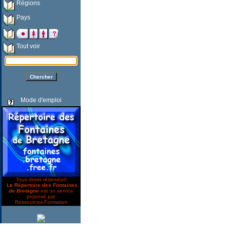
Régions
Pays
Tout voir
Mode d'emploi
Tous droits réservés©
Le Répertoire des
Fontaines
de Bretagne
est un service
proposé par
Ressources-Formation