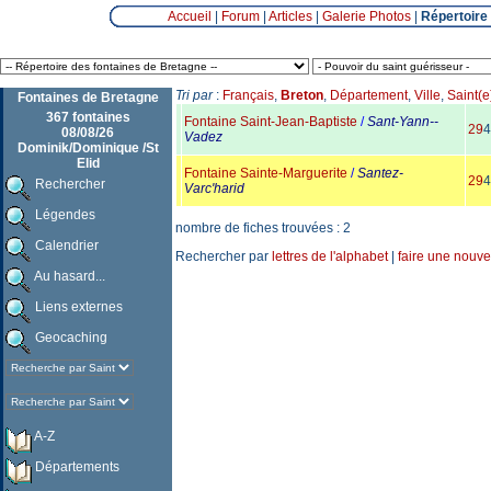
Accueil
|
Forum
|
Articles
|
Galerie Photos
|
Répertoire
Tri par
:
Français
,
Breton
,
Département
,
Ville
,
Saint(e
Fontaines de Bretagne
367 fontaines
Fontaine Saint-Jean-Baptiste
/
Sant-Yann-­
29
4
08/08/26
Vadez
Dominik/Dominique /St
Elid
Fontaine Sainte-Marguerite
/
Santez-
29
4
Rechercher
Varc'harid
Légendes
nombre de fiches trouvées : 2
Calendrier
Rechercher par
lettres de l'alphabet
|
faire une nouve
Au hasard...
Liens externes
Geocaching
A-Z
Départements