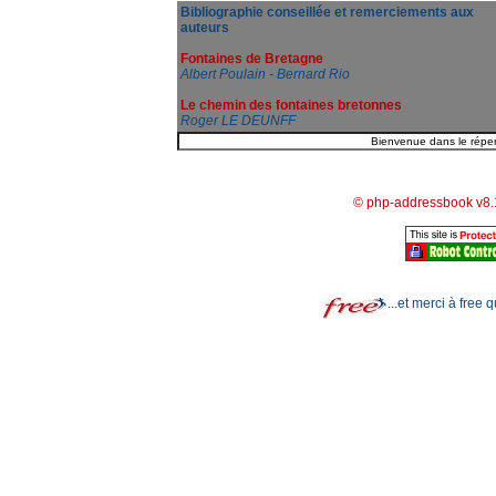
Bibliographie conseillée et remerciements aux
auteurs
Fontaines de Bretagne
Albert Poulain - Bernard Rio
Le chemin des fontaines bretonnes
Roger LE DEUNFF
© php-addressbook v8.
...et merci à free 