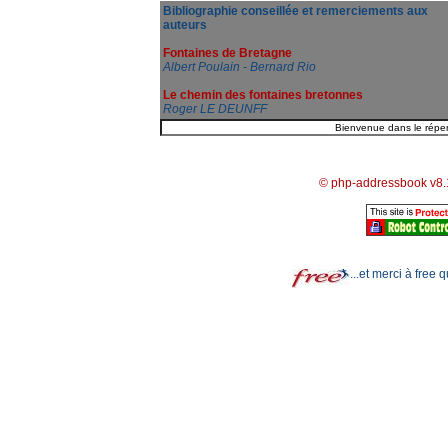
Bibliographie conseillée et remerciements aux
auteurs
Fontaines de Bretagne
Albert Poulain - Bernard Rio
Le chemin des fontaines bretonnes
Roger LE DEUNFF
© php-addressbook v8.
...et merci à free 