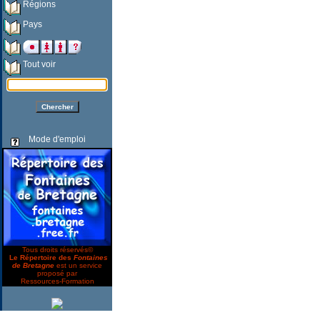
Régions
Pays
Tout voir
Mode d'emploi
Tous droits réservés©
Le Répertoire des
Fontaines
de Bretagne
est un service
proposé par
Ressources-Formation