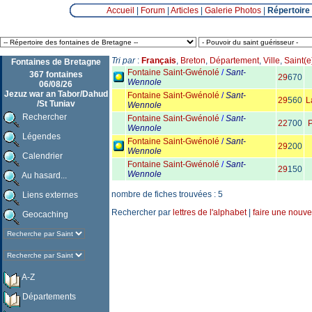
Accueil
|
Forum
|
Articles
|
Galerie Photos
|
Répertoire
Tri par
:
Français
,
Breton
,
Département
,
Ville
,
Saint(e
Fontaines de Bretagne
Fontaine Saint-Gwénolé
/
Sant-
367 fontaines
29
670
Wennole
06/08/26
Jezuz war an Tabor/Dahud
Fontaine Saint-Gwénolé
/
Sant-
29
560
L
/St Tuniav
Wennole
Rechercher
Fontaine Saint-Gwénolé
/
Sant-
22
700
P
Wennole
Légendes
Fontaine Saint-Gwénolé
/
Sant-
29
200
Wennole
Calendrier
Fontaine Saint-Gwénolé
/
Sant-
29
150
Wennole
Au hasard...
nombre de fiches trouvées : 5
Liens externes
Rechercher par
lettres de l'alphabet
|
faire une nouve
Geocaching
A-Z
Départements