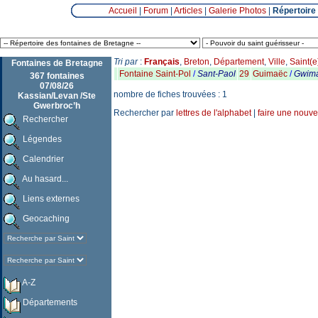
Accueil
|
Forum
|
Articles
|
Galerie Photos
|
Répertoire
Tri par
:
Français
,
Breton
,
Département
,
Ville
,
Saint(e
Fontaines de Bretagne
Fontaine Saint-Pol
/
Sant-Paol
29
Guimaëc
/
Gwim
367 fontaines
07/08/26
nombre de fiches trouvées : 1
Kassian/Levan /Ste
Gwerbroc’h
Rechercher par
lettres de l'alphabet
|
faire une nouve
Rechercher
Légendes
Calendrier
Au hasard...
Liens externes
Geocaching
A-Z
Départements