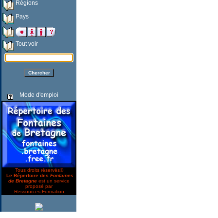
Régions
Pays
Tout voir
Mode d'emploi
Tous droits réservés©
Le Répertoire des
Fontaines
de Bretagne
est un service
proposé par
Ressources-Formation