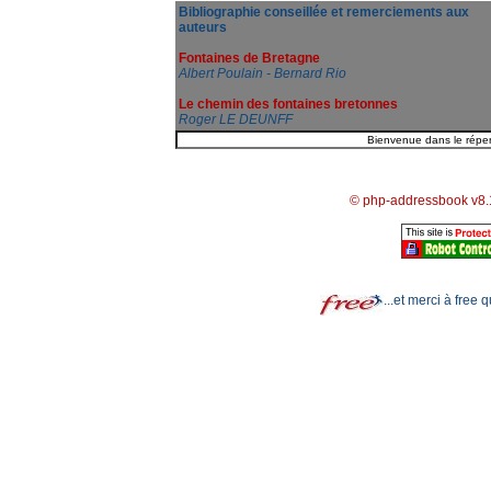
Bibliographie conseillée et remerciements aux
auteurs
Fontaines de Bretagne
Albert Poulain - Bernard Rio
Le chemin des fontaines bretonnes
Roger LE DEUNFF
© php-addressbook v8.
...et merci à free 