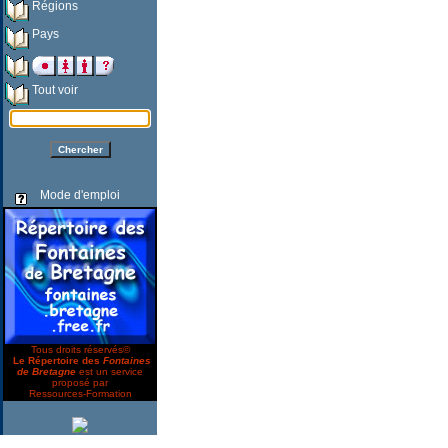
Régions
Pays
Tout voir
Mode d'emploi
Tous droits réservés©
Le Répertoire des
Fontaines
de Bretagne
est un service
proposé par
Ressources-Formation