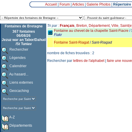
Accueil
|
Forum
|
Articles
|
Galerie Photos
|
Répertoire
Tri par
:
Français
,
Breton
,
Département
,
Ville
,
Saint(e
Fontaines de Bretagne
Fontaine au chevet de la chapelle Saint-Fiacre
/
367 fontaines
Fiakr
06/08/26
Jezuz war an Tabor/Dahud
Fontaine Saint-Riagat
/
Sant-Riagad
/St Tuniav
Rechercher
nombre de fiches trouvées : 2
Légendes
Rechercher par
lettres de l'alphabet
|
faire une nouve
Calendrier
Au hasard...
Liens externes
Geocaching
A-Z
Départements