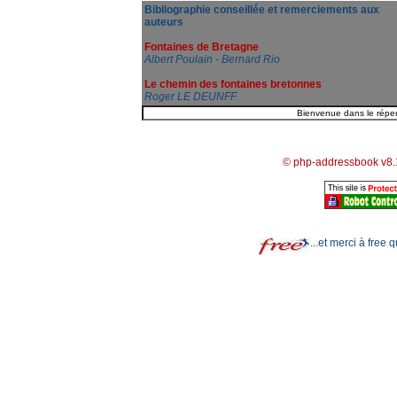
Bibliographie conseillée et remerciements aux
auteurs
Fontaines de Bretagne
Albert Poulain - Bernard Rio
Le chemin des fontaines bretonnes
Roger LE DEUNFF
© php-addressbook v8.
...et merci à free 